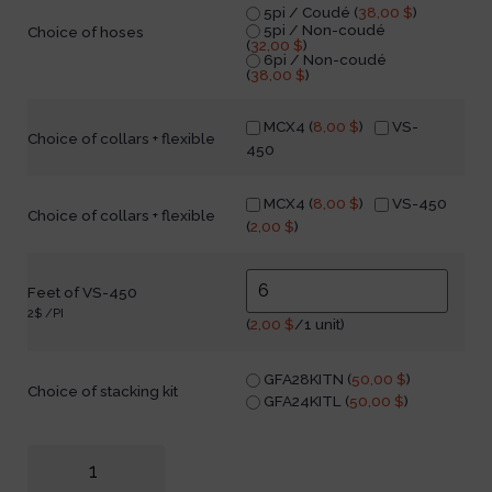
5pi / Coudé (
38,00
$
)
5pi / Non-coudé
Choice of hoses
(
32,00
$
)
6pi / Non-coudé
(
38,00
$
)
MCX4 (
8,00
$
)
VS-
Choice of collars + flexible
450
MCX4 (
8,00
$
)
VS-450
Choice of collars + flexible
(
2,00
$
)
Feet of VS-450
2$ /PI
(
2,00
$
/1 unit)
GFA28KITN (
50,00
$
)
Choice of stacking kit
GFA24KITL (
50,00
$
)