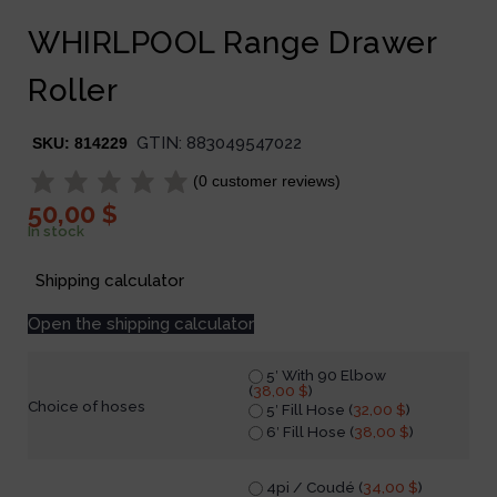
WHIRLPOOL Range Drawer
Roller
GTIN:
883049547022
SKU:
814229
(
0
customer reviews)
50,00
$
In stock
Shipping calculator
Open the shipping calculator
5′ With 90 Elbow
(
38,00
$
)
Choice of hoses
5′ Fill Hose (
32,00
$
)
6′ Fill Hose (
38,00
$
)
4pi / Coudé (
34,00
$
)