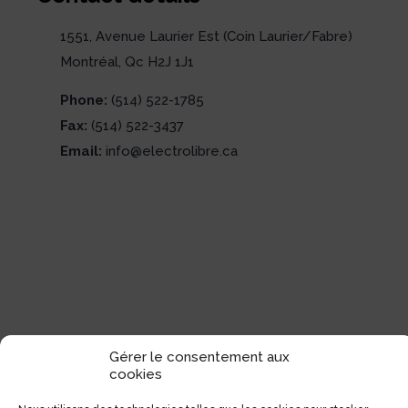
1551, Avenue Laurier Est (Coin Laurier/Fabre)
Montréal, Qc H2J 1J1
Phone:
(514) 522-1785
Fax:
(514) 522-3437
Email:
info@electrolibre.ca
Gérer le consentement aux
cookies