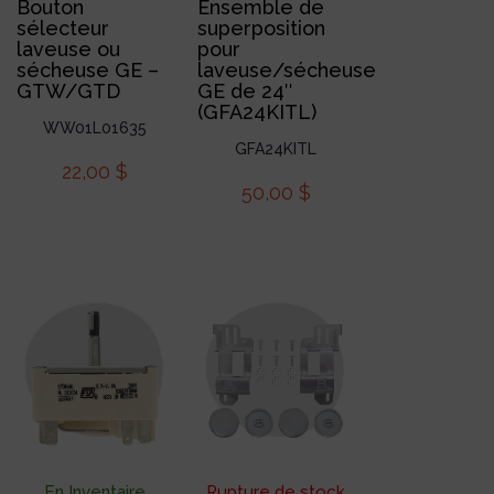
Bouton
Ensemble de
sélecteur
superposition
laveuse ou
pour
sécheuse GE –
laveuse/sécheuse
GTW/GTD
GE de 24″
(GFA24KITL)
WW01L01635
GFA24KITL
22,00
$
50,00
$
En Inventaire
Rupture de stock