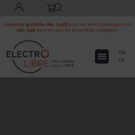
Livraison gratuite dès 349$
pour les électroménagers et
dès 99$
pour les pièces et produits ménagers.
EN
FR