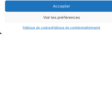
Tél:
(514) 522-1785
Accepter
Téléc:
(514) 522-3437
Courriel:
info@electrolibre.ca
Voir les préférences
Politique de cookies
Politique de confidentialité
Imprint