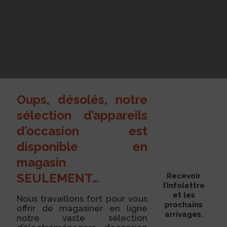
Oups, désolés, notre
sélection d’appareils
d’occasion est
disponible en
magasin
SEULEMENT…
Recevoir
l’infolettre
et les
Nous travaillons fort pour vous
prochains
offrir de magasiner en ligne
arrivages.
notre vaste sélection