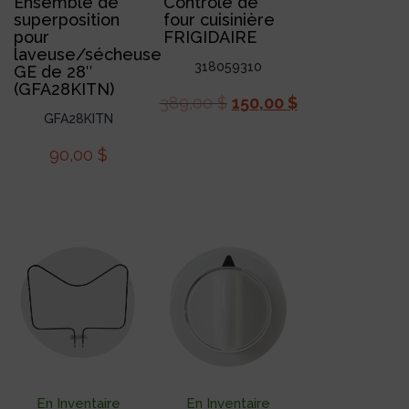
Ensemble de
Contrôle de
superposition
four cuisinière
pour
FRIGIDAIRE
laveuse/sécheuse
318059310
GE de 28″
(GFA28KITN)
389,00
$
150,00
$
GFA28KITN
90,00
$
En Inventaire
En Inventaire