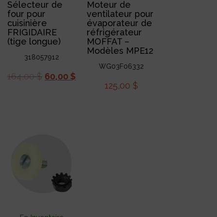
Sélecteur de
Moteur de
four pour
ventilateur pour
cuisinière
évaporateur de
FRIGIDAIRE
réfrigérateur
(tige longue)
MOFFAT –
Modèles MPE12
318057912
WG03F06332
164,00
$
60,00
$
125,00
$