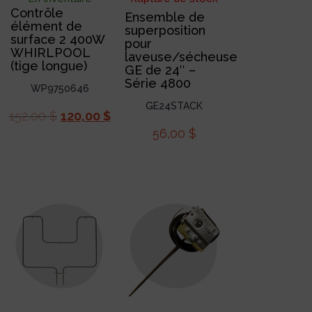
Contrôle
Ensemble de
élément de
superposition
surface 2 400W
pour
WHIRLPOOL
laveuse/sécheuse
(tige longue)
GE de 24″ –
Série 4800
WP9750646
GE24STACK
152,00
$
120,00
$
56,00
$