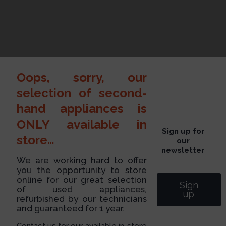
Oops, sorry, our
selection of second-
hand appliances is
ONLY available in
Sign up for
store…
our
newsletter
We are working hard to offer
you the opportunity to store
online for our great selection
Sign
of used appliances,
up
refurbished by our technicians
and guaranteed for 1 year.
Contact us for our available in-store