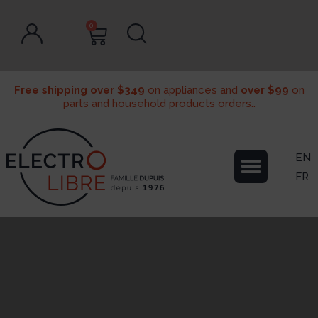
0
Free shipping over $349
on appliances and
over $99
on
parts and household products orders..
EN
FR