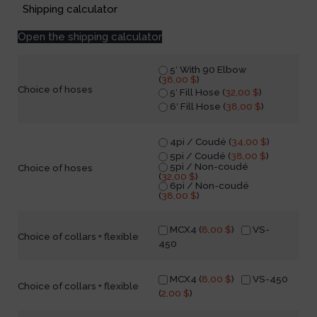
Shipping calculator
Open the shipping calculator
5′ With 90 Elbow
(
38,00
$
)
Choice of hoses
5′ Fill Hose (
32,00
$
)
6′ Fill Hose (
38,00
$
)
4pi / Coudé (
34,00
$
)
5pi / Coudé (
38,00
$
)
5pi / Non-coudé
Choice of hoses
(
32,00
$
)
6pi / Non-coudé
(
38,00
$
)
MCX4 (
8,00
$
)
VS-
Choice of collars + flexible
450
MCX4 (
8,00
$
)
VS-450
Choice of collars + flexible
(
2,00
$
)