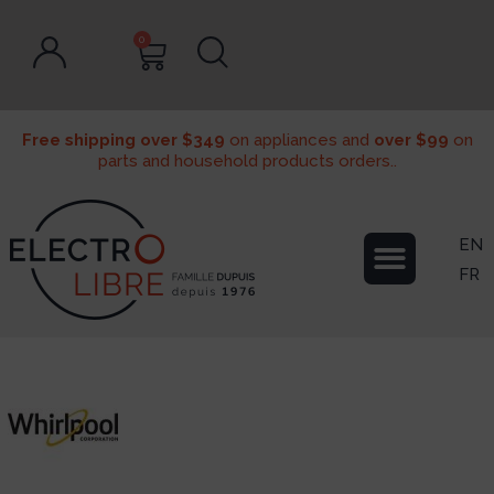
0
Free shipping over $349
on appliances and
over $99
on
parts and household products orders..
EN
FR