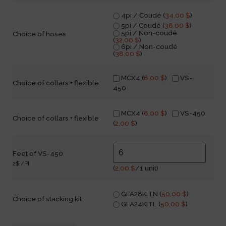
4pi / Coudé (
34,00
$
)
5pi / Coudé (
38,00
$
)
5pi / Non-coudé
Choice of hoses
(
32,00
$
)
6pi / Non-coudé
(
38,00
$
)
MCX4 (
8,00
$
)
VS-
Choice of collars + flexible
450
MCX4 (
8,00
$
)
VS-450
Choice of collars + flexible
(
2,00
$
)
Feet of VS-450
2$ /PI
(
2,00
$
/1 unit)
GFA28KITN (
50,00
$
)
Choice of stacking kit
GFA24KITL (
50,00
$
)