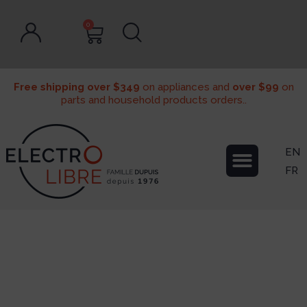
0
Free shipping over $349
on appliances and
over $99
on
parts and household products orders..
EN
FR