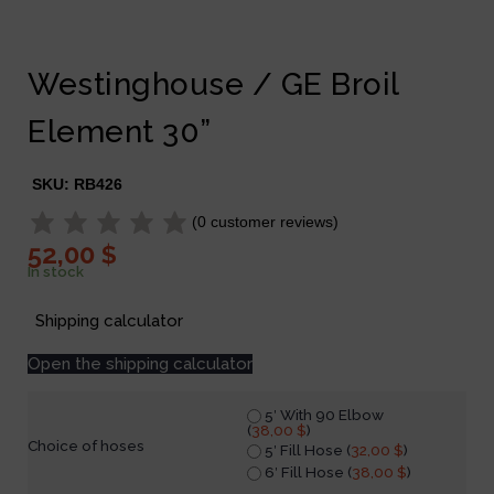
Westinghouse / GE Broil
Element 30”
SKU:
RB426
(
0
customer reviews)
52,00
$
In stock
Shipping calculator
Open the shipping calculator
5′ With 90 Elbow
(
38,00
$
)
Choice of hoses
5′ Fill Hose (
32,00
$
)
6′ Fill Hose (
38,00
$
)