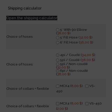
Shipping calculator
Open the shipping calculator
5′ With 90 Elbow
(
38,00
$
)
Choice of hoses
5′ Fill Hose (
32,00
$
)
6′ Fill Hose (
38,00
$
)
4pi / Coudé (
34,00
$
)
5pi / Coudé (
38,00
$
)
5pi / Non-coudé
Choice of hoses
(
32,00
$
)
6pi / Non-coudé
(
38,00
$
)
MCX4 (
8,00
$
)
VS-
Choice of collars + flexible
450
MCX4 (
8,00
$
)
VS-450
Choice of collars + flexible
(
2,00
$
)