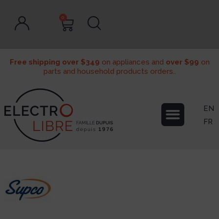
0
Free shipping over $349
on appliances and
over $99
on
parts and household products orders..
EN
FR