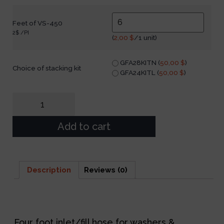
Feet of VS-450
2$ /PI
(
2,00
$
/1 unit)
GFA28KITN (
50,00
$
)
Choice of stacking kit
GFA24KITL (
50,00
$
)
Add to cart
Description
Reviews (0)
Description
Four foot inlet/fill hose for washers &