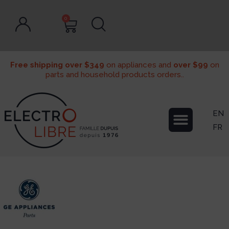
0
Free shipping over $349
on appliances and
over $99
on
parts and household products orders..
EN
FR