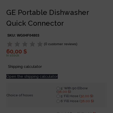
GE Portable Dishwasher
Quick Connector
SKU:
WG04F04803
(
0
customer reviews)
60,00
$
In stock
Shipping calculator
Open the shipping calculator
5′ With 90 Elbow
(
38,00
$
)
Choice of hoses
5′ Fill Hose (
32,00
$
)
6′ Fill Hose (
38,00
$
)