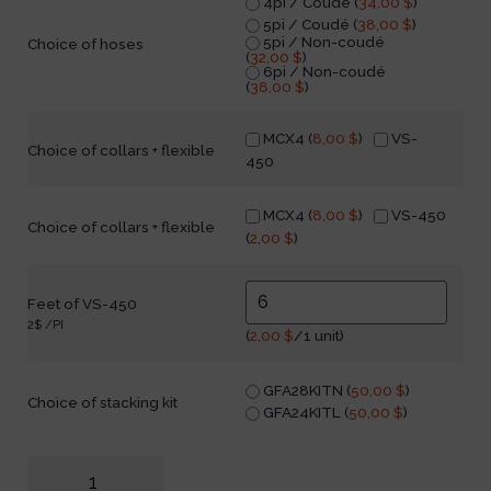
4pi / Coudé (
34,00
$
)
5pi / Coudé (
38,00
$
)
5pi / Non-coudé
Choice of hoses
(
32,00
$
)
6pi / Non-coudé
(
38,00
$
)
MCX4 (
8,00
$
)
VS-
Choice of collars + flexible
450
MCX4 (
8,00
$
)
VS-450
Choice of collars + flexible
(
2,00
$
)
Feet of VS-450
2$ /PI
(
2,00
$
/1 unit)
GFA28KITN (
50,00
$
)
Choice of stacking kit
GFA24KITL (
50,00
$
)