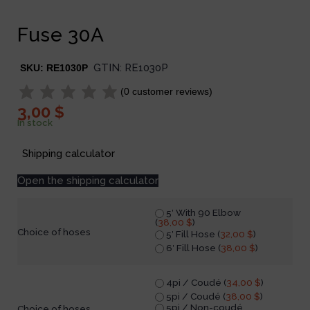
Fuse 30A
GTIN:
RE1030P
SKU:
RE1030P
(
0
customer reviews)
3,00
$
In stock
Shipping calculator
Open the shipping calculator
5′ With 90 Elbow
(
38,00
$
)
Choice of hoses
5′ Fill Hose (
32,00
$
)
6′ Fill Hose (
38,00
$
)
4pi / Coudé (
34,00
$
)
5pi / Coudé (
38,00
$
)
5pi / Non-coudé
Choice of hoses