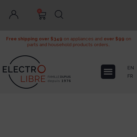
0
Free shipping over $349
on appliances and
over $99
on
parts and household products orders..
EN
FR