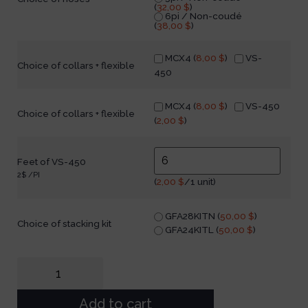
(
32,00
$
)
6pi / Non-coudé
(
38,00
$
)
MCX4 (
8,00
$
)
VS-
Choice of collars + flexible
450
MCX4 (
8,00
$
)
VS-450
Choice of collars + flexible
(
2,00
$
)
Feet of VS-450
2$ /PI
(
2,00
$
/1 unit)
GFA28KITN (
50,00
$
)
Choice of stacking kit
GFA24KITL (
50,00
$
)
Add to cart