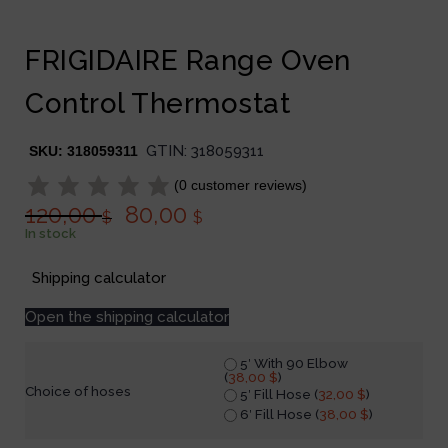
FRIGIDAIRE Range Oven
Control Thermostat
GTIN:
318059311
SKU:
318059311
(
0
customer reviews)
120,00
80,00
$
$
In stock
Shipping calculator
Open the shipping calculator
5′ With 90 Elbow
(
38,00
$
)
Choice of hoses
5′ Fill Hose (
32,00
$
)
6′ Fill Hose (
38,00
$
)