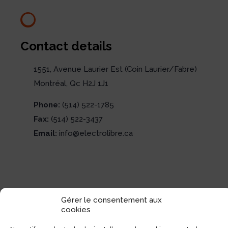
Contact details
1551, Avenue Laurier Est (Coin Laurier/Fabre)
Montréal, Qc H2J 1J1
Phone:
(514) 522-1785
Fax:
(514) 522-3437
Email:
info@electrolibre.ca
Gérer le consentement aux
cookies