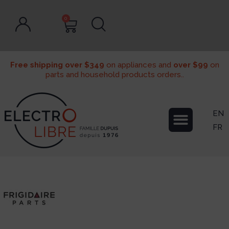
0
Free shipping over $349
on appliances and
over $99
on
parts and household products orders..
EN
FR