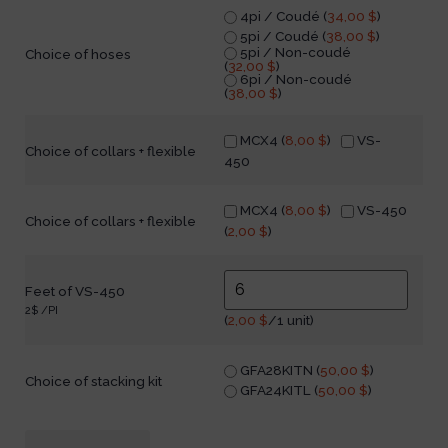
4pi / Coudé (
34,00
$
)
5pi / Coudé (
38,00
$
)
5pi / Non-coudé
Choice of hoses
(
32,00
$
)
6pi / Non-coudé
(
38,00
$
)
MCX4 (
8,00
$
)
VS-
Choice of collars + flexible
450
MCX4 (
8,00
$
)
VS-450
Choice of collars + flexible
(
2,00
$
)
Feet of VS-450
2$ /PI
(
2,00
$
/1 unit)
GFA28KITN (
50,00
$
)
Choice of stacking kit
GFA24KITL (
50,00
$
)