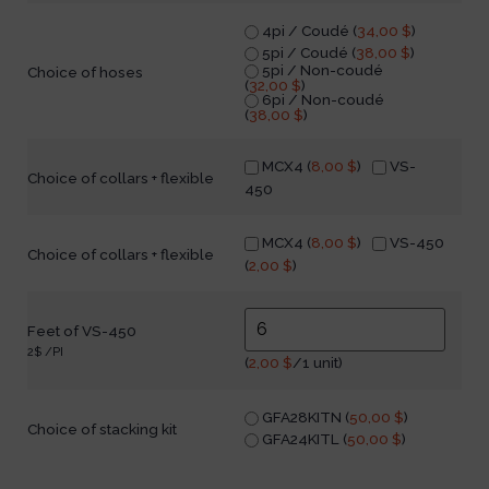
4pi / Coudé (
34,00
$
)
5pi / Coudé (
38,00
$
)
5pi / Non-coudé
Choice of hoses
(
32,00
$
)
6pi / Non-coudé
(
38,00
$
)
MCX4 (
8,00
$
)
VS-
Choice of collars + flexible
450
MCX4 (
8,00
$
)
VS-450
Choice of collars + flexible
(
2,00
$
)
Feet of VS-450
2$ /PI
(
2,00
$
/1 unit)
GFA28KITN (
50,00
$
)
Choice of stacking kit
GFA24KITL (
50,00
$
)