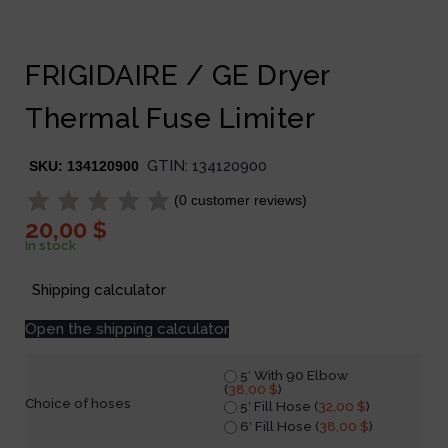
FRIGIDAIRE / GE Dryer
Thermal Fuse Limiter
GTIN:
134120900
SKU:
134120900
(
0
customer reviews)
20,00
$
In stock
Shipping calculator
Open the shipping calculator
5′ With 90 Elbow
(
38,00
$
)
Choice of hoses
5′ Fill Hose (
32,00
$
)
6′ Fill Hose (
38,00
$
)