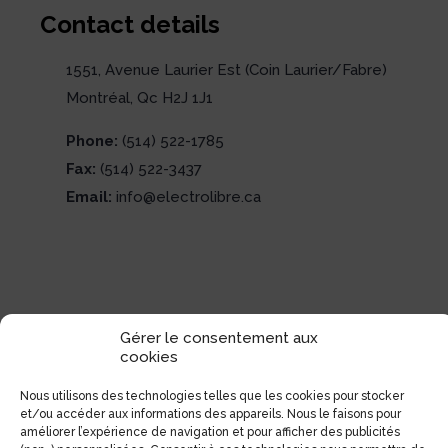
Contact details
1551, Avenue Laurier Est (Coin Laurier/Fabre)
Montréal, Qc H2J 1J1
Phone:
(514) 522-1785
Fax:
(514) 522-3437
Email:
info@electrolibre.ca
Gérer le consentement aux
cookies
Nous utilisons des technologies telles que les cookies pour stocker
et/ou accéder aux informations des appareils. Nous le faisons pour
améliorer l’expérience de navigation et pour afficher des publicités