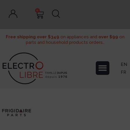
0
Free shipping over $349
on appliances and
over $99
on
parts and household products orders..
EN
FR