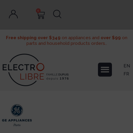
0
Free shipping over $349
on appliances and
over $99
on
parts and household products orders..
EN
FR