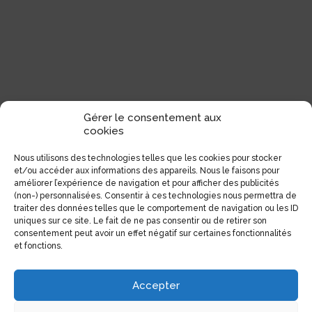
Gérer le consentement aux
cookies
Nous utilisons des technologies telles que les cookies pour stocker
et/ou accéder aux informations des appareils. Nous le faisons pour
Coordonnées
améliorer l’expérience de navigation et pour afficher des publicités
(non-) personnalisées. Consentir à ces technologies nous permettra de
traiter des données telles que le comportement de navigation ou les ID
1551, Avenue Laurier Est (Coin Laurier/Fabre)
uniques sur ce site. Le fait de ne pas consentir ou de retirer son
Montréal, Qc H2J 1J1
consentement peut avoir un effet négatif sur certaines fonctionnalités
et fonctions.
Tél:
(514) 522-1785
Téléc:
(514) 522-3437
Accepter
Courriel:
info@electrolibre.ca