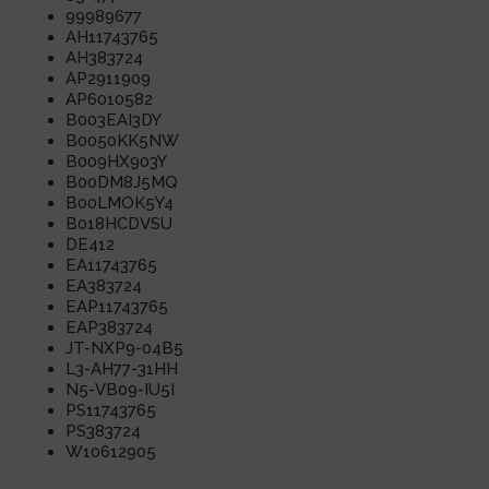
99989677
AH11743765
AH383724
AP2911909
AP6010582
B003EAI3DY
B0050KK5NW
B009HX903Y
B00DM8J5MQ
B00LMOK5Y4
B018HCDVSU
DE412
EA11743765
EA383724
EAP11743765
EAP383724
JT-NXP9-04B5
L3-AH77-31HH
N5-VB09-IU5I
PS11743765
PS383724
W10612905