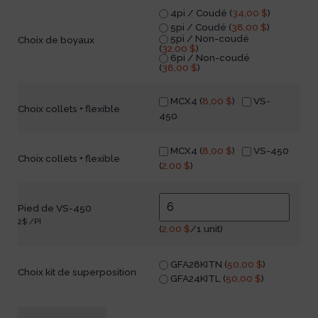
4pi / Coudé (
34,00
$
)
5pi / Coudé (
38,00
$
)
5pi / Non-coudé
Choix de boyaux
(
32,00
$
)
6pi / Non-coudé
(
38,00
$
)
MCX4 (
8,00
$
)
VS-
Choix collets + flexible
450
MCX4 (
8,00
$
)
VS-450
Choix collets + flexible
(
2,00
$
)
Pied de VS-450
2$ /PI
(
2,00
$
/1 unit)
GFA28KITN (
50,00
$
)
Choix kit de superposition
GFA24KITL (
50,00
$
)