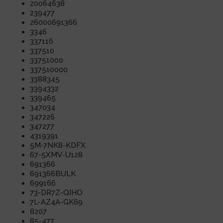
20064638
239477
26000691366
3346
337116
337510
33751000
337510000
3388345
3394332
339465
347034
347226
347277
4319391
5M-7NK8-KDFX
67-5XMV-U128
691366
691366BULK
699166
73-DR7Z-QIHO
7L-AZ4A-GK69
8207
85-477