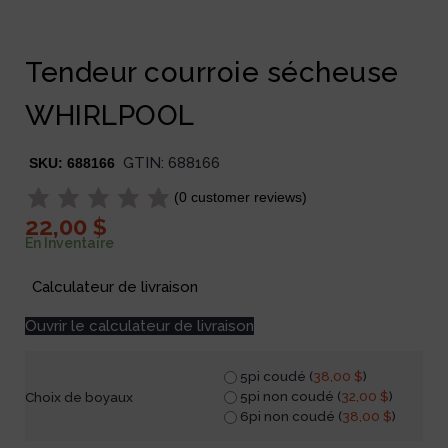
Tendeur courroie sécheuse
WHIRLPOOL
GTIN:
688166
SKU:
688166
(
0
customer reviews)
22,00
$
En Inventaire
Calculateur de livraison
Ouvrir le calculateur de livraison
5pi coudé (
38,00
$
)
5pi non coudé (
32,00
$
)
Choix de boyaux
6pi non coudé (
38,00
$
)