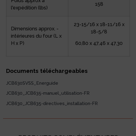
Poids approx à
158
l'expédition (lbs)
23-15/16 x 18-11/16 x
Dimensions approx. -
18-5/8
intérieures du four (L x
H x P)
60,80 x 47,46 x 47,30
Documents téléchargeables
JCB630SVSS_Energuide
JCB630_JCB635-manuel_utilisation-FR
JCB630_JCB635-directives_installation-FR