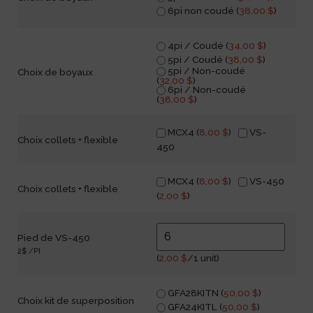
6pi non coudé (
38,00
$
)
4pi / Coudé (
34,00
$
)
5pi / Coudé (
38,00
$
)
5pi / Non-coudé
Choix de boyaux
(
32,00
$
)
6pi / Non-coudé
(
38,00
$
)
MCX4 (
8,00
$
)
VS-
Choix collets + flexible
450
MCX4 (
8,00
$
)
VS-450
Choix collets + flexible
(
2,00
$
)
Pied de VS-450
2$ /PI
(
2,00
$
/1 unit)
GFA28KITN (
50,00
$
)
Choix kit de superposition
GFA24KITL (
50,00
$
)