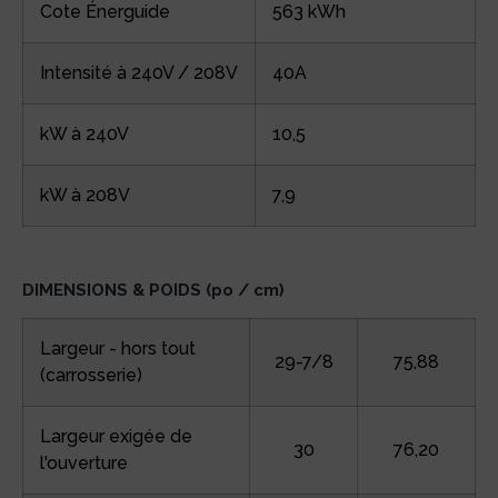
Cote Énerguide
563 kWh
Intensité à 240V / 208V
40A
kW à 240V
10,5
kW à 208V
7,9
DIMENSIONS & POIDS (po / cm)
Largeur - hors tout
29-7/8
75,88
(carrosserie)
Largeur exigée de
30
76,20
l'ouverture