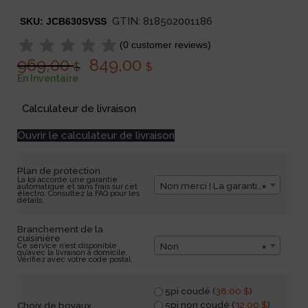
GTIN:
818502001186
SKU:
JCB630SVSS
(
0
customer reviews)
969,00
849,00
$
$
En Inventaire
Calculateur de livraison
Ouvrir le calculateur de livraison
Plan de protection
La loi accorde une garantie
Non merci ! La garantie du fabricant d'une durée d'1 an me suffit.
×
automatique et sans frais sur cet
électro. Consultez la FAQ pour les
détails.
Branchement de la
cuisinière
Non
×
Ce service n’est disponible
qu’avec la livraison à domicile.
Vérifiez avec votre code postal.
5pi coudé (
38,00
$
)
5pi non coudé (
32,00
$
)
Choix de boyaux