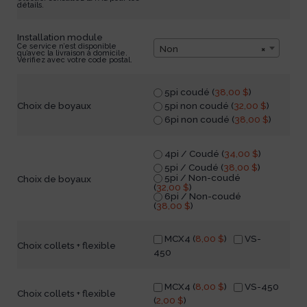
détails.
Installation module
Ce service n’est disponible
Non
×
qu’avec la livraison à domicile.
Vérifiez avec votre code postal.
5pi coudé (
38,00
$
)
5pi non coudé (
32,00
$
)
Choix de boyaux
6pi non coudé (
38,00
$
)
4pi / Coudé (
34,00
$
)
5pi / Coudé (
38,00
$
)
5pi / Non-coudé
Choix de boyaux
(
32,00
$
)
6pi / Non-coudé
(
38,00
$
)
MCX4 (
8,00
$
)
VS-
Choix collets + flexible
450
MCX4 (
8,00
$
)
VS-450
Choix collets + flexible
(
2,00
$
)