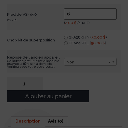
Pied de VS-450
2$ /PI
(
2,00
$
/1 unit)
GFA28KITN (
50,00
$
)
Choix kit de superposition
GFA24KITL (
50,00
$
)
Reprise de l'ancien appareil
Ce service gratuit n’est disponible
Non
×
qu’avec la livraison à domicile.
Vérifiez avec votre code postal.
Ajouter au panier
Description
Avis (0)