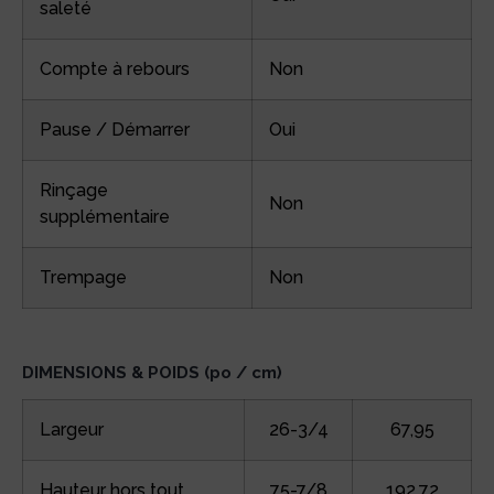
saleté
Compte à rebours
Non
Pause / Démarrer
Oui
Rinçage
Non
supplémentaire
Trempage
Non
DIMENSIONS & POIDS (po / cm)
Largeur
26-3/4
67,95
Hauteur hors tout
75-7/8
192,72