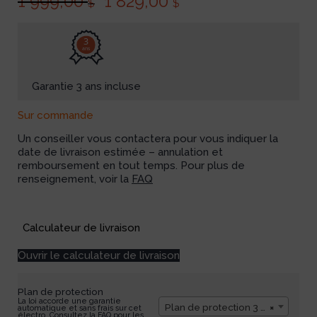
1 999,00
1 829,00
$
$
3
ans
Garantie 3 ans incluse
Sur commande
Un conseiller vous contactera pour vous indiquer la
date de livraison estimée – annulation et
remboursement en tout temps. Pour plus de
renseignement, voir la
FAQ
Available on backorder
Calculateur de livraison
Ouvrir le calculateur de livraison
Plan de protection
La loi accorde une garantie
Plan de protection 3 ans
×
automatique et sans frais sur cet
électro. Consultez la FAQ pour les