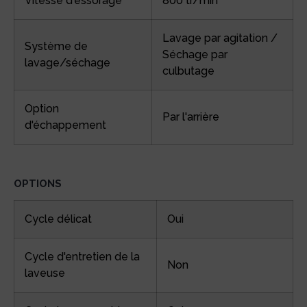
Vitesse d'essorage
800 tr/min
Lavage par agitation /
Système de
Séchage par
lavage/séchage
culbutage
Option
Par l'arrière
d'échappement
OPTIONS
Cycle délicat
Oui
Cycle d'entretien de la
Non
laveuse