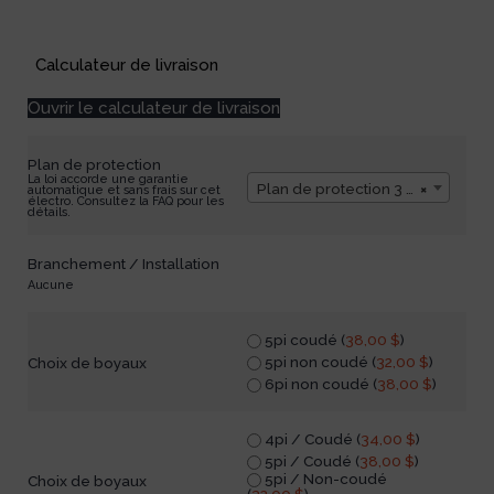
Available on backorder
Calculateur de livraison
Ouvrir le calculateur de livraison
Plan de protection
La loi accorde une garantie
Plan de protection 3 ans
×
automatique et sans frais sur cet
électro. Consultez la FAQ pour les
détails.
Branchement / Installation
Aucune
5pi coudé (
38,00
$
)
5pi non coudé (
32,00
$
)
Choix de boyaux
6pi non coudé (
38,00
$
)
4pi / Coudé (
34,00
$
)
5pi / Coudé (
38,00
$
)
5pi / Non-coudé
Choix de boyaux
(
32,00
$
)