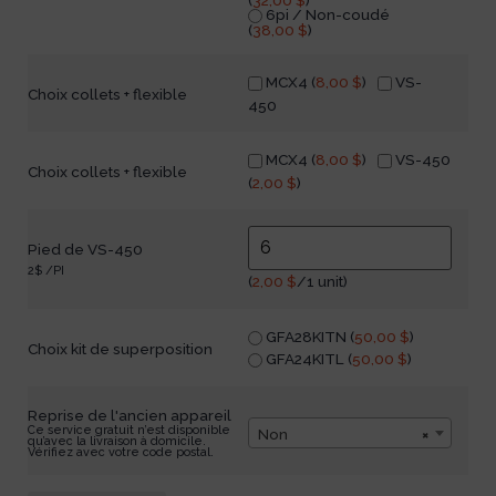
6pi / Non-coudé
(
38,00
$
)
MCX4 (
8,00
$
)
VS-
Choix collets + flexible
450
MCX4 (
8,00
$
)
VS-450
Choix collets + flexible
(
2,00
$
)
Pied de VS-450
2$ /PI
(
2,00
$
/1 unit)
GFA28KITN (
50,00
$
)
Choix kit de superposition
GFA24KITL (
50,00
$
)
Reprise de l'ancien appareil
Ce service gratuit n’est disponible
Non
×
qu’avec la livraison à domicile.
Vérifiez avec votre code postal.