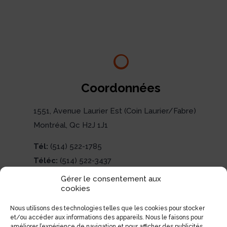
Coordonnées
1551, Avenue Laurier Est (Coin Laurier/Fabre)
Montréal, Qc H2J 1J1
Tél:
(514) 522-1785
Téléc:
(514) 522-3437
Courriel:
info@electrolibre.ca
Gérer le consentement aux
cookies
Nous utilisons des technologies telles que les cookies pour stocker
et/ou accéder aux informations des appareils. Nous le faisons pour
améliorer l’expérience de navigation et pour afficher des publicités