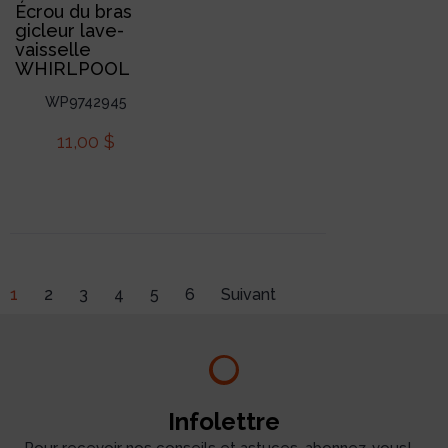
Écrou du bras
gicleur lave-
vaisselle
WHIRLPOOL
WP9742945
11,00
$
1
2
3
4
5
6
Suivant
Infolettre