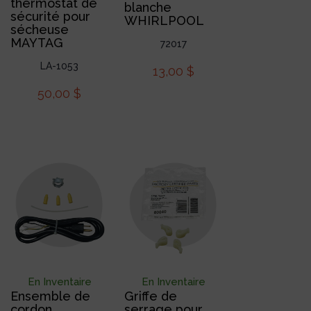
thermostat de
blanche
sécurité pour
WHIRLPOOL
sécheuse
MAYTAG
72017
LA-1053
13,00
$
50,00
$
En Inventaire
En Inventaire
Ensemble de
Griffe de
cordon
serrage pour