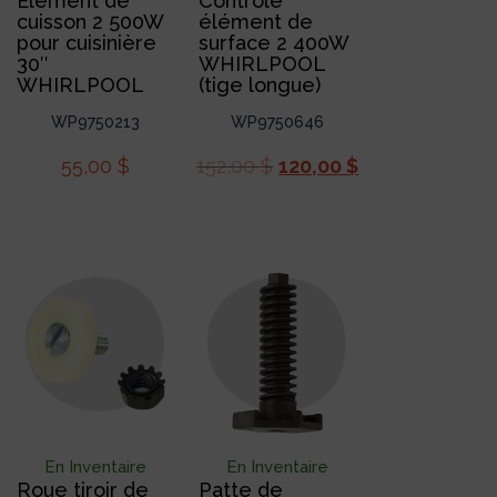
Élément de
Contrôle
cuisson 2 500W
élément de
pour cuisinière
surface 2 400W
30″
WHIRLPOOL
WHIRLPOOL
(tige longue)
WP9750213
WP9750646
55,00
$
152,00
$
120,00
$
En Inventaire
En Inventaire
Roue tiroir de
Patte de