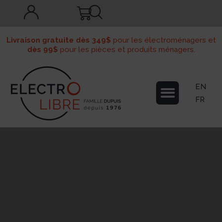
Livraison gratuite dès 349$
pour les électroménagers et
dès 99$
pour les pièces et produits ménagers.
EN
FR