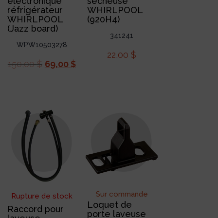
électronique
sécheuse
réfrigérateur
WHIRLPOOL
WHIRLPOOL
(920H4)
(Jazz board)
341241
WPW10503278
22,00
$
150,00
$
69,00
$
Sur commande
Rupture de stock
Loquet de
Raccord pour
porte laveuse