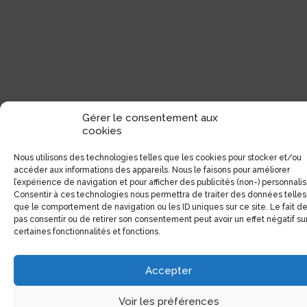
Gérer le consentement aux
cookies
Nous utilisons des technologies telles que les cookies pour stocker et/ou
Coordonnées
accéder aux informations des appareils. Nous le faisons pour améliorer
l’expérience de navigation et pour afficher des publicités (non-) personnali
Consentir à ces technologies nous permettra de traiter des données telles
1551, Avenue Laurier Est (Coin Laurier/Fabre)
que le comportement de navigation ou les ID uniques sur ce site. Le fait d
Montréal, Qc H2J 1J1
pas consentir ou de retirer son consentement peut avoir un effet négatif su
certaines fonctionnalités et fonctions.
Tél:
(514) 522-1785
Téléc:
(514) 522-3437
Accepter
Courriel:
info@electrolibre.ca
Voir les préférences