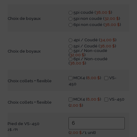
5pi coudé (
38,00
$
)
5pi non coudé (
32,00
$
)
Choix de boyaux
6pi non coudé (
38,00
$
)
4pi / Coudé (
34,00
$
)
5pi / Coudé (
38,00
$
)
5pi / Non-coudé
Choix de boyaux
(
32,00
$
)
6pi / Non-coudé
(
38,00
$
)
MCX4 (
8,00
$
)
VS-
Choix collets + flexible
450
MCX4 (
8,00
$
)
VS-450
Choix collets + flexible
(
2,00
$
)
Pied de VS-450
2$ /PI
(
2,00
$
/1 unit)