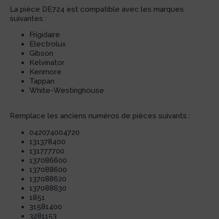
La pièce DE724 est compatible avec les marques
suivantes :
Frigidaire
Electrolux
Gibson
Kelvinator
Kenmore
Tappan
White-Westinghouse
Remplace les anciens numéros de pièces suivants :
042074004720
131378400
131777700
137086600
137088600
137088620
137088630
1851
31581400
3281153