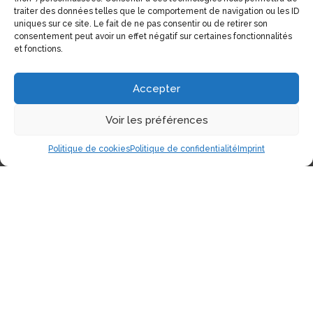
Coordonnées
traiter des données telles que le comportement de navigation ou les ID
uniques sur ce site. Le fait de ne pas consentir ou de retirer son
consentement peut avoir un effet négatif sur certaines fonctionnalités
1551, Avenue Laurier Est (Coin Laurier/Fabre)
et fonctions.
Montréal, Qc H2J 1J1
Accepter
Tél:
(514) 522-1785
Téléc:
(514) 522-3437
Voir les préférences
Courriel:
info@electrolibre.ca
Politique de cookies
Politique de confidentialité
Imprint