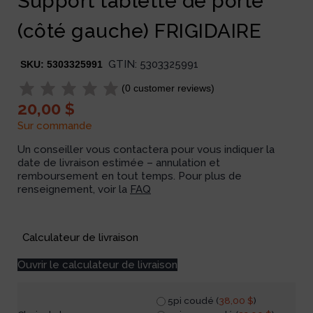
Support tablette de porte
(côté gauche) FRIGIDAIRE
GTIN:
5303325991
SKU:
5303325991
(
0
customer reviews)
20,00
$
Sur commande
Un conseiller vous contactera pour vous indiquer la
date de livraison estimée – annulation et
remboursement en tout temps. Pour plus de
renseignement, voir la
FAQ
Available on backorder
Calculateur de livraison
Ouvrir le calculateur de livraison
5pi coudé (
38,00
$
)