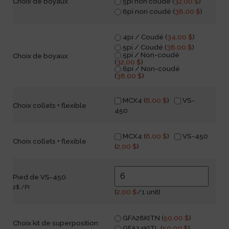
5pi non coudé (
32,00
$
)
Choix de boyaux
6pi non coudé (
38,00
$
)
4pi / Coudé (
34,00
$
)
5pi / Coudé (
38,00
$
)
5pi / Non-coudé
Choix de boyaux
(
32,00
$
)
6pi / Non-coudé
(
38,00
$
)
MCX4 (
8,00
$
)
VS-
Choix collets + flexible
450
MCX4 (
8,00
$
)
VS-450
Choix collets + flexible
(
2,00
$
)
Pied de VS-450
2$ /PI
(
2,00
$
/1 unit)
GFA28KITN (
50,00
$
)
Choix kit de superposition
GFA24KITL (
50,00
$
)