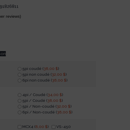
91826811
er reviews)
son
5pi coudé (
38,00
$
)
5pi non coudé (
32,00
$
)
6pi non coudé (
38,00
$
)
4pi / Coudé (
34,00
$
)
5pi / Coudé (
38,00
$
)
5pi / Non-coudé (
32,00
$
)
6pi / Non-coudé (
38,00
$
)
MCX4 (
8,00
$
)
VS-450