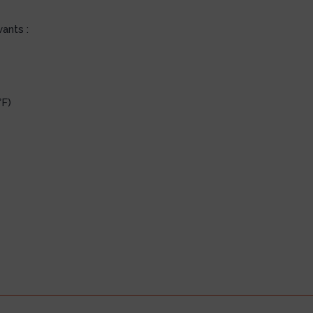
ants :
°F)