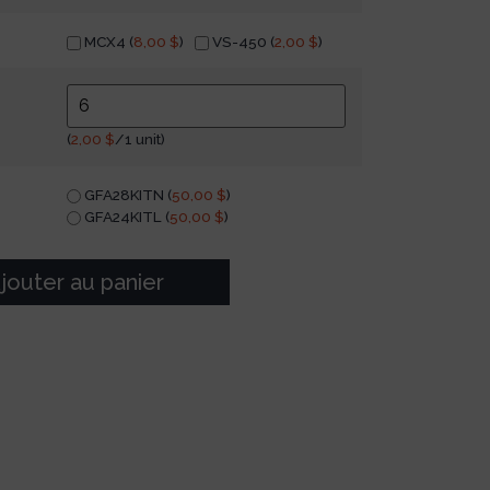
MCX4 (
8,00
$
)
VS-450 (
2,00
$
)
(
2,00
$
/1 unit)
GFA28KITN (
50,00
$
)
GFA24KITL (
50,00
$
)
jouter au panier