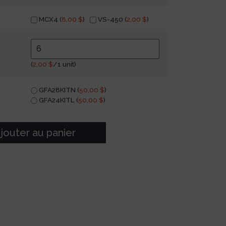
MCX4 (
8,00
$
)
VS-450 (
2,00
$
)
(
2,00
$
/1 unit)
GFA28KITN (
50,00
$
)
GFA24KITL (
50,00
$
)
jouter au panier