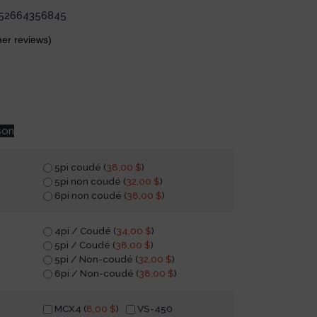
52664356845
er reviews)
son
5pi coudé (
38,00
$
)
5pi non coudé (
32,00
$
)
6pi non coudé (
38,00
$
)
4pi / Coudé (
34,00
$
)
5pi / Coudé (
38,00
$
)
5pi / Non-coudé (
32,00
$
)
6pi / Non-coudé (
38,00
$
)
MCX4 (
8,00
$
)
VS-450