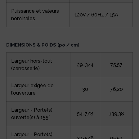
Puissance et valeurs
120V / 60Hz / 15A
nominales
DIMENSIONS & POIDS (po / cm)
Largeur hors-tout
29-3/4
75,57
(carrosserie)
Largeur exigée de
30
76,20
l'ouverture
Largeur - Porte(s)
54-7/8
139,38
ouverte(s) à 155°
Largeur - Porte(s)
37-5/8
95,57