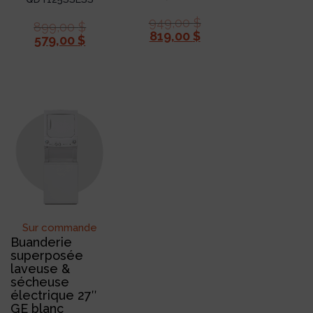
949,00
$
899,00
$
819,00
$
579,00
$
Sur commande
Buanderie
superposée
laveuse &
sécheuse
électrique 27″
GE blanc