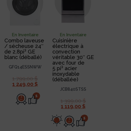
En Inventaire
En Inventaire
Combo laveuse
Cuisinière
/ sécheuse 24″
électrique à
de 2,8pi³ GE
convection
blanc (déballé)
véritable 30″ GE
avec four de
GFQ14ESSNWW
5 pi³ acier
inoxydable
1 799,00
$
(déballée)
1 249,00
$
JCB840STSS
$
3
1 399,00
$
ans
1 119,00
$
$
3
ans