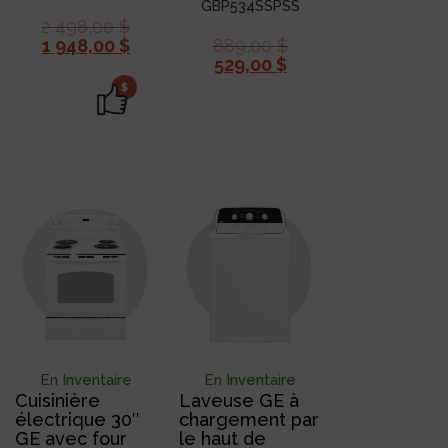
GBP534SSPSS
2 498,00
$
1 948,00
$
889,00
$
529,00
$
$
En Inventaire
En Inventaire
Cuisinière
Laveuse GE à
électrique 30″
chargement par
GE avec four
le haut de