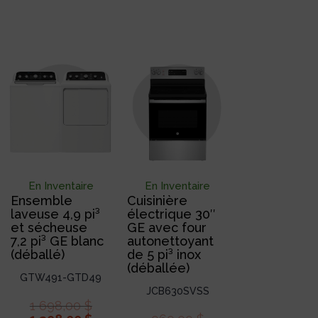
En Inventaire
En Inventaire
Ensemble
Cuisinière
laveuse 4,9 pi³
électrique 30″
et sécheuse
GE avec four
7,2 pi³ GE blanc
autonettoyant
(déballé)
de 5 pi³ inox
(déballée)
GTW491-GTD49
JCB630SVSS
1 698,00
$