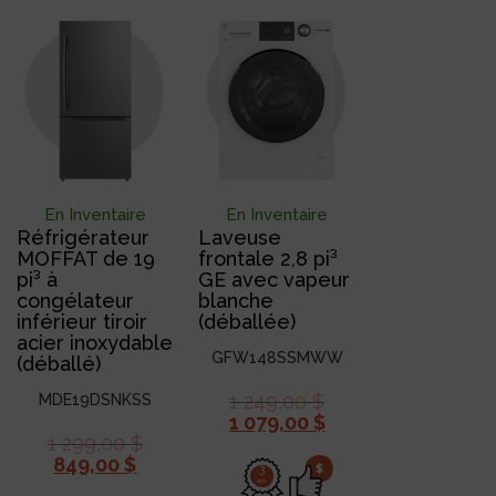
En Inventaire
En Inventaire
Réfrigérateur
Laveuse
MOFFAT de 19
frontale 2,8 pi³
pi³ à
GE avec vapeur
congélateur
blanche
inférieur tiroir
(déballée)
acier inoxydable
GFW148SSMWW
(déballé)
1 249,00
$
MDE19DSNKSS
1 079,00
$
1 299,00
$
849,00
$
$
3
ans