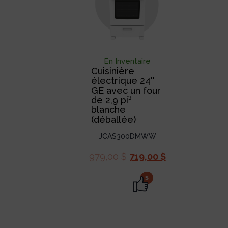
En Inventaire
Cuisinière
électrique 24″
GE avec un four
de 2,9 pi³
blanche
(déballée)
JCAS300DMWW
979,00
$
719,00
$
$