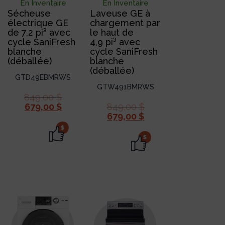
En Inventaire
En Inventaire
Sécheuse
Laveuse GE à
électrique GE
chargement par
de 7,2 pi³ avec
le haut de
cycle SaniFresh
4,9 pi³ avec
blanche
cycle SaniFresh
(déballée)
blanche
(déballée)
GTD49EBMRWS
GTW491BMRWS
849,00
$
679,00
$
849,00
$
679,00
$
$
$