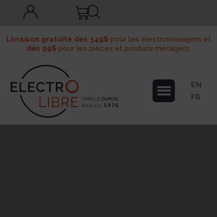
Livraison gratuite dès 349$
pour les électroménagers et
dès 99$
pour les pièces et produits ménagers.
EN
FR