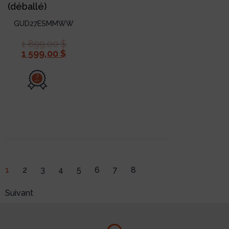
(déballé)
GUD27ESMMWW
1 899,00
$
1 599,00
$
3
ans
1
2
3
4
5
6
7
8
Suivant