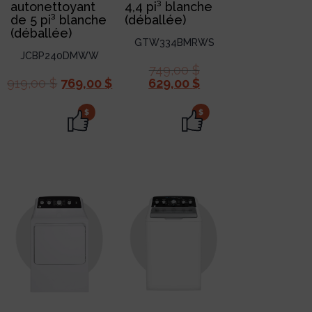
autonettoyant
4,4 pi³ blanche
de 5 pi³ blanche
(déballée)
(déballée)
GTW334BMRWS
JCBP240DMWW
749,00
$
919,00
$
769,00
$
629,00
$
$
$