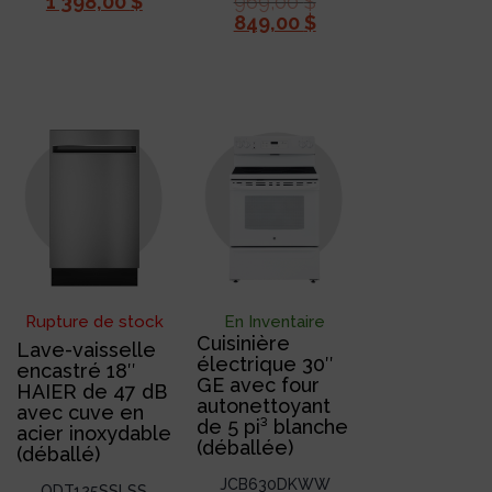
1 398,00
$
969,00
$
849,00
$
Rupture de stock
En Inventaire
Cuisinière
Lave-vaisselle
électrique 30″
encastré 18″
GE avec four
HAIER de 47 dB
autonettoyant
avec cuve en
de 5 pi³ blanche
acier inoxydable
(déballée)
(déballé)
JCB630DKWW
QDT125SSLSS