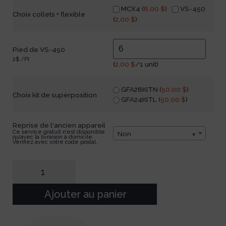
MCX4 (
8,00
$
)
VS-450
Choix collets + flexible
(
2,00
$
)
Pied de VS-450
2$ /PI
(
2,00
$
/1 unit)
GFA28KITN (
50,00
$
)
Choix kit de superposition
GFA24KITL (
50,00
$
)
Reprise de l'ancien appareil
Ce service gratuit n’est disponible
Non
×
qu’avec la livraison à domicile.
Vérifiez avec votre code postal.
Ajouter au panier