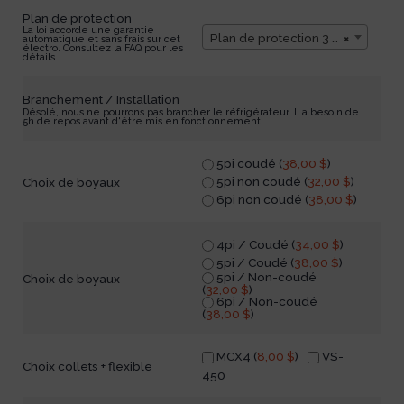
Plan de protection
La loi accorde une garantie
Plan de protection 3 ans
×
automatique et sans frais sur cet
électro. Consultez la FAQ pour les
détails.
Branchement / Installation
Désolé, nous ne pourrons pas brancher le réfrigérateur. Il a besoin de
5h de repos avant d'être mis en fonctionnement.
5pi coudé (
38,00
$
)
5pi non coudé (
32,00
$
)
Choix de boyaux
6pi non coudé (
38,00
$
)
4pi / Coudé (
34,00
$
)
5pi / Coudé (
38,00
$
)
5pi / Non-coudé
Choix de boyaux
(
32,00
$
)
6pi / Non-coudé
(
38,00
$
)
MCX4 (
8,00
$
)
VS-
Choix collets + flexible
450