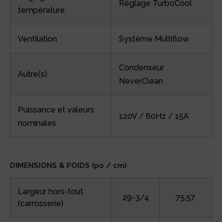
Réglage TurboCool
température
Ventilation
Système Multiflow
Condenseur
Autre(s)
NeverClean
Puissance et valeurs
120V / 60Hz / 15A
nominales
DIMENSIONS & POIDS (po / cm)
Largeur hors-tout
29-3/4
75,57
(carrosserie)