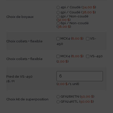
4pi / Coudé (
34,00
$
)
5pi / Coudé (
38,00
$
)
5pi / Non-coudé
Choix de boyaux
(
32,00
$
)
6pi / Non-coudé
(
38,00
$
)
MCX4 (
8,00
$
)
VS-
Choix collets + flexible
450
MCX4 (
8,00
$
)
VS-450
Choix collets + flexible
(
2,00
$
)
Pied de VS-450
2$ /PI
(
2,00
$
/1 unit)
GFA28KITN (
50,00
$
)
Choix kit de superposition
GFA24KITL (
50,00
$
)