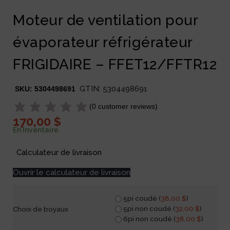
Moteur de ventilation pour
évaporateur réfrigérateur
FRIGIDAIRE – FFET12/FFTR12
GTIN:
5304498691
SKU:
5304498691
(
0
customer reviews)
170,00
$
En Inventaire
Calculateur de livraison
Ouvrir le calculateur de livraison
5pi coudé (
38,00
$
)
5pi non coudé (
32,00
$
)
Choix de boyaux
6pi non coudé (
38,00
$
)