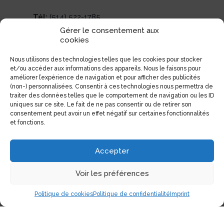
Tél:
(514) 522-1785
Gérer le consentement aux
Téléc:
(514) 522-3437
cookies
Courriel:
info@electrolibre.ca
Nous utilisons des technologies telles que les cookies pour stocker
et/ou accéder aux informations des appareils. Nous le faisons pour
améliorer l’expérience de navigation et pour afficher des publicités
(non-) personnalisées. Consentir à ces technologies nous permettra de
traiter des données telles que le comportement de navigation ou les ID
uniques sur ce site. Le fait de ne pas consentir ou de retirer son
consentement peut avoir un effet négatif sur certaines fonctionnalités
et fonctions.
Accepter
Voir les préférences
Politique de cookies
Politique de confidentialité
Imprint