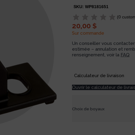
SKU:
WP8181651
(
0
custom
20,00
$
Sur commande
Un conseiller vous contactera
estimée – annulation et rem
renseignement, voir la
FAQ
Available on backorder
Calculateur de livraison
Ouvrir le calculateur de livrai
Choix de boyaux