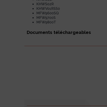
KHWS02R
KHWV01RSS0
MFW9600SQ
MFW9700S
MFW9800T
Documents téléchargeables