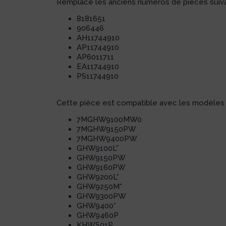
Remplace les anciens numéros de pièces suiva
8181651
906446
AH11744910
AP11744910
AP6011711
EA11744910
PS11744910
Cette pièce est compatible avec les modèles s
7MGHW9100MW0
7MGHW9150PW
7MGHW9400PW
GHW9100L*
GHW9150PW
GHW9160PW
GHW9200L*
GHW9250M*
GHW9300PW
GHW9400*
GHW9460P
KHWS01P