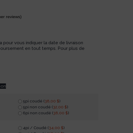
er reviews)
 pour vous indiquer la date de livraison
boursement en tout temps. Pour plus de
son
5pi coudé (
38,00
$
)
5pi non coudé (
32,00
$
)
6pi non coudé (
38,00
$
)
4pi / Coudé (
34,00
$
)