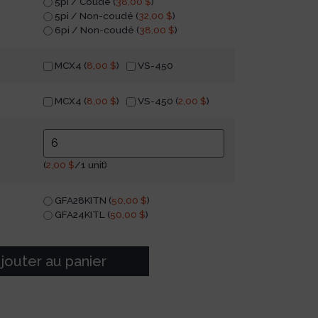
5pi / Coudé (
38,00
$
)
5pi / Non-coudé (
32,00
$
)
6pi / Non-coudé (
38,00
$
)
MCX4 (
8,00
$
)
VS-450
MCX4 (
8,00
$
)
VS-450 (
2,00
$
)
(
2,00
$
/1 unit)
GFA28KITN (
50,00
$
)
GFA24KITL (
50,00
$
)
jouter au panier