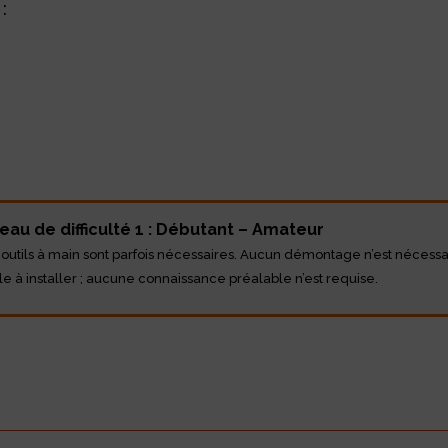
:
eau de difficulté 1 : Débutant – Amateur
 outils à main sont parfois nécessaires. Aucun démontage n’est nécessa
le à installer ; aucune connaissance préalable n’est requise.