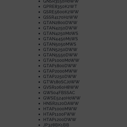
GNSR3150H0WW
GPRE8350K2WT
GSRE5600K2WW
GSSR4170H2WW
GTAN2800DWW
GTAN4250DWW
GTAN4250M0WS
GTAN4450M1WS
GTAN5050MWS
GTAN5250DWW
GTAN5550DWW
GTAP1000M0WW
GTAP1800DWW
GTAP2000MWW
GTAP2250DWW
GTW180SCJ0WW
GVSR1060H8WW
GWS04FBSSAC
GWSE5240H0WW
HNSR2120DAWW
HTAP1000MWW
HTAP1100FWW
HTAP1200DWW
JP328BK1BB