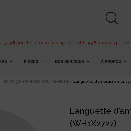
ès 349$
pour les électroménagers et
dès 99$
pour les pièces
ERS
PIÈCES
NOS SERVICES
À PROPOS
e rechange
Pièces pour laveuse
/
/ Languette d’amortissement l
Languette d’am
(WH1X2727)