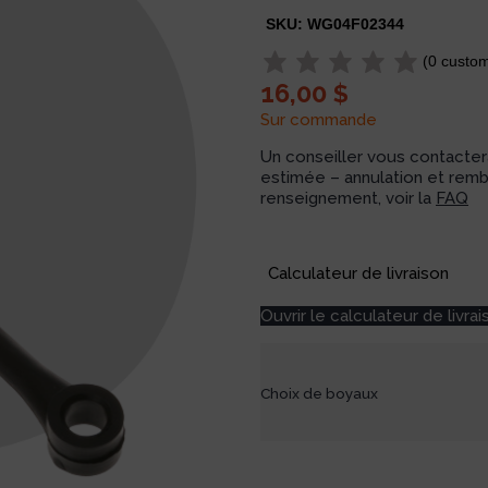
SKU:
WG04F02344
(
0
custom
16,00
$
Sur commande
Un conseiller vous contactera
estimée – annulation et rem
renseignement, voir la
FAQ
Available on backorder
Calculateur de livraison
Ouvrir le calculateur de livrai
Choix de boyaux