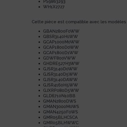
PS9863293
WH1X2727
Cette pièce est compatible avec les modèles s
GBAN2800F0WW
GBSR3140H1WW
GCAP1000M0WW
GCAP1800D0WW
GCAP1800D1WW
GDWF800VWW
GHDRE527H3WW
GJSR3140D0WW
GJSR3140D5WW
GJSR3140DAWW
GJSR4160H5WW
GJXRP080D5WW
GLD6710N10BB
GMAN2800DWS
GMAN3000M0WS
GMAN4250F0WS
GMR05BLHCSCA
GMR05BLHWWC