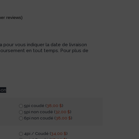
er reviews)
 pour vous indiquer la date de livraison
boursement en tout temps. Pour plus de
son
5pi coudé (
38,00
$
)
5pi non coudé (
32,00
$
)
6pi non coudé (
38,00
$
)
4pi / Coudé (
34,00
$
)