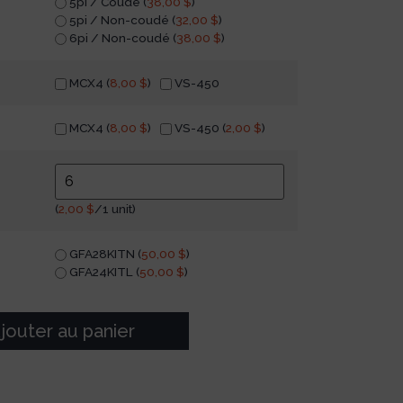
5pi / Coudé (
38,00
$
)
5pi / Non-coudé (
32,00
$
)
6pi / Non-coudé (
38,00
$
)
MCX4 (
8,00
$
)
VS-450
MCX4 (
8,00
$
)
VS-450 (
2,00
$
)
(
2,00
$
/1 unit)
GFA28KITN (
50,00
$
)
GFA24KITL (
50,00
$
)
jouter au panier