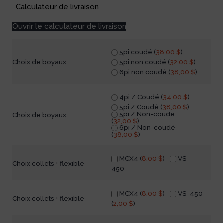
Calculateur de livraison
Ouvrir le calculateur de livraison
5pi coudé (
38,00
$
)
5pi non coudé (
32,00
$
)
Choix de boyaux
6pi non coudé (
38,00
$
)
4pi / Coudé (
34,00
$
)
5pi / Coudé (
38,00
$
)
5pi / Non-coudé
Choix de boyaux
(
32,00
$
)
6pi / Non-coudé
(
38,00
$
)
MCX4 (
8,00
$
)
VS-
Choix collets + flexible
450
MCX4 (
8,00
$
)
VS-450
Choix collets + flexible
(
2,00
$
)