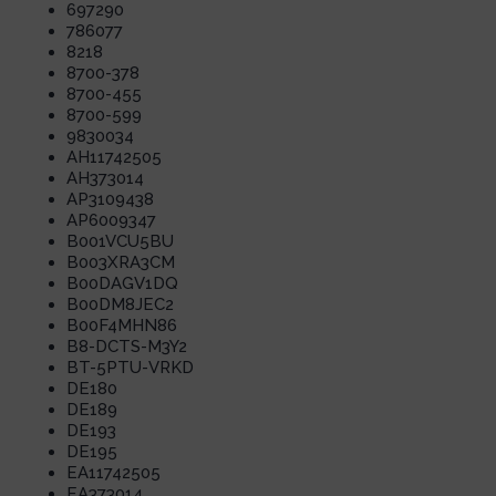
697290
786077
8218
8700-378
8700-455
8700-599
9830034
AH11742505
AH373014
AP3109438
AP6009347
B001VCU5BU
B003XRA3CM
B00DAGV1DQ
B00DM8JEC2
B00F4MHN86
B8-DCTS-M3Y2
BT-5PTU-VRKD
DE180
DE189
DE193
DE195
EA11742505
EA373014