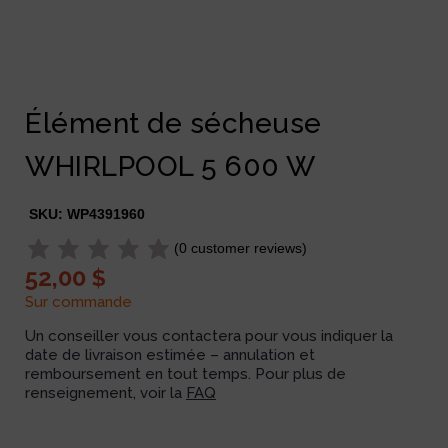
Élément de sécheuse
WHIRLPOOL 5 600 W
SKU:
WP4391960
(
0
customer reviews)
52,00
$
Sur commande
Un conseiller vous contactera pour vous indiquer la
date de livraison estimée – annulation et
remboursement en tout temps. Pour plus de
renseignement, voir la
FAQ
Available on backorder