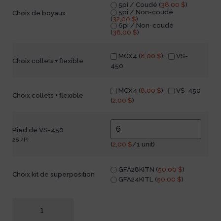
5pi / Coudé (
38,00
$
)
5pi / Non-coudé
Choix de boyaux
(
32,00
$
)
6pi / Non-coudé
(
38,00
$
)
MCX4 (
8,00
$
)
VS-
Choix collets + flexible
450
MCX4 (
8,00
$
)
VS-450
Choix collets + flexible
(
2,00
$
)
Pied de VS-450
2$ /PI
(
2,00
$
/1 unit)
GFA28KITN (
50,00
$
)
Choix kit de superposition
GFA24KITL (
50,00
$
)