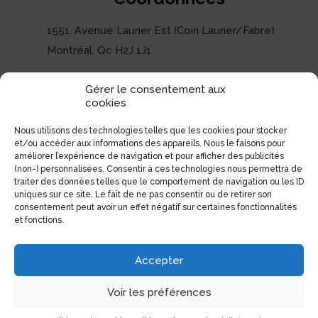
1551, Avenue Laurier Est (Coin Laurier/Fabre)
Montréal, Qc H2J 1J1
Tél:
(514) 522-1785
Gérer le consentement aux
Téléc:
(514) 522-3437
cookies
Courriel:
info@electrolibre.ca
Nous utilisons des technologies telles que les cookies pour stocker
et/ou accéder aux informations des appareils. Nous le faisons pour
améliorer l’expérience de navigation et pour afficher des publicités
(non-) personnalisées. Consentir à ces technologies nous permettra de
traiter des données telles que le comportement de navigation ou les ID
uniques sur ce site. Le fait de ne pas consentir ou de retirer son
consentement peut avoir un effet négatif sur certaines fonctionnalités
et fonctions.
Accepter
Voir les préférences