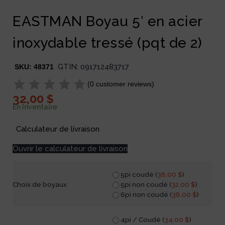
EASTMAN Boyau 5′ en acier
inoxydable tressé (pqt de 2)
GTIN:
091712483717
SKU:
48371
(
0
customer reviews)
32,00
$
En Inventaire
Calculateur de livraison
Ouvrir le calculateur de livraison
5pi coudé (
38,00
$
)
5pi non coudé (
32,00
$
)
Choix de boyaux
6pi non coudé (
38,00
$
)
4pi / Coudé (
34,00
$
)