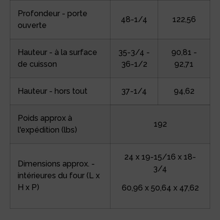
Profondeur - porte
48-1/4
122,56
ouverte
Hauteur - à la surface
35-3/4 -
90,81 -
de cuisson
36-1/2
92,71
Hauteur - hors tout
37-1/4
94,62
Poids approx à
192
l'expédition (lbs)
24 x 19-15/16 x 18-
Dimensions approx. -
3/4
intérieures du four (L x
H x P)
60,96 x 50,64 x 47,62