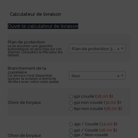
Available on backorder
Calculateur de livraison
Ouvrir le calculateur de livraison
Plan de protection
La loi accorde une garantie
Plan de protection 3 ans
×
automatique et sans frais sur cet
électro. Consultez la FAQ pour les
détails.
Branchement de la
cuisinière
Non
×
Ce service n’est disponible
qu’avec la livraison à domicile.
Vérifiez avec votre code postal.
5pi coudé (
38,00
$
)
5pi non coudé (
32,00
$
)
Choix de boyaux
6pi non coudé (
38,00
$
)
4pi / Coudé (
34,00
$
)
5pi / Coudé (
38,00
$
)
5pi / Non-coudé
Choix de boyaux