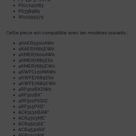
PS11740783
PS336989
W10295573
Cette pièce est compatible avec les modèles suivants :
4KAER5500AW0
4KAER7685EW0
4KMER7600AW0
4KMER7685ES0
4KMER7685EW0
4KWFC120MAW0
4KWFE7685ES0
4KWFE7685EW0
4RF302BXDW0
4RF302BX*
4RF310PXDQ*
4RF315PXD*
ACR3130BAW*
ACR4303ME*
ACR4503SE*
ACR4530BA*
AER3311WA*