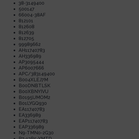
38-3149400
500147
66004-38AF
812101
812608
812639
812705
99989662
AH11740783
AH336989
AP3095444
AP6007666
APC/383149400
B004XLEJ7M
B00DNBTLSK
B00XBNYIVU
B0195UMOM2
B01LYGQ930
EA11740783
EA336989
EAP11740783
EAP336989
N9-TMN0-2G30
P7-13P5-YMTD