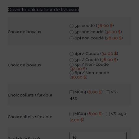
Ouvrir le calculateur de livraison
5pi coudé (
38,00
$
)
5pi non coudé (
32,00
$
)
Choix de boyaux
6pi non coudé (
38,00
$
)
4pi / Coudé (
34,00
$
)
5pi / Coudé (
38,00
$
)
5pi / Non-coudé
Choix de boyaux
(
32,00
$
)
6pi / Non-coudé
(
38,00
$
)
MCX4 (
8,00
$
)
VS-
Choix collets + flexible
450
MCX4 (
8,00
$
)
VS-450
Choix collets + flexible
(
2,00
$
)
Pied de VS-450