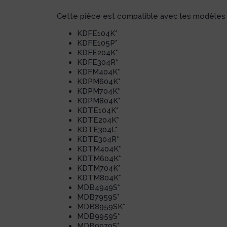
Cette pièce est compatible avec les modèles s
KDFE104K*
KDFE105P*
KDFE204K*
KDFE304R*
KDFM404K*
KDPM604K*
KDPM704K*
KDPM804K*
KDTE104K*
KDTE204K*
KDTE304L*
KDTE304R*
KDTM404K*
KDTM604K*
KDTM704K*
KDTM804K*
MDB4949S*
MDB7959S*
MDB8959SK*
MDB9959S*
MDB9979S*