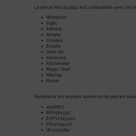
La pièce W11414944 est compatible avec les m
Whirlpool
Inglis
Admiral
Amana
Crosley
Estate
Jenn-Air
Kenmore
KitchenAid
Magic Chef
Maytag
Roper
Remplace les anciens numéros de pièces suiva
4958871
AP6981555
EAP12745420
PS12745420
W11131184