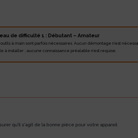
eau de difficulté 1 : Débutant – Amateur
 outils à main sont parfois nécessaires. Aucun démontage n’est nécessa
le à installer ; aucune connaissance préalable n’est requise.
rer qu'il s'agit de la bonne pièce pour votre appareil