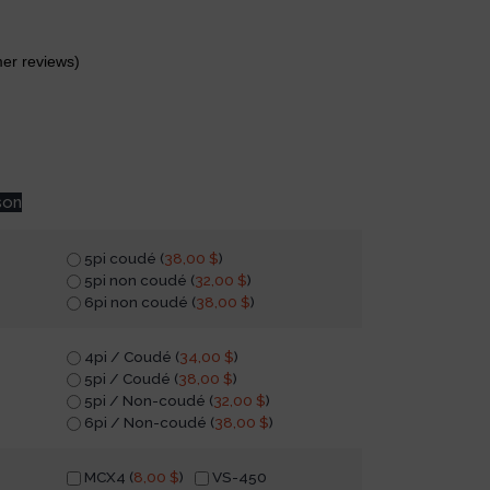
er reviews)
son
5pi coudé (
38,00
$
)
5pi non coudé (
32,00
$
)
6pi non coudé (
38,00
$
)
4pi / Coudé (
34,00
$
)
5pi / Coudé (
38,00
$
)
5pi / Non-coudé (
32,00
$
)
6pi / Non-coudé (
38,00
$
)
MCX4 (
8,00
$
)
VS-450