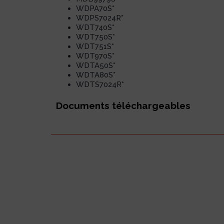
WDPA70S*
WDPS7024R*
WDT740S*
WDT750S*
WDT751S*
WDT970S*
WDTA50S*
WDTA80S*
WDTS7024R*
Documents téléchargeables