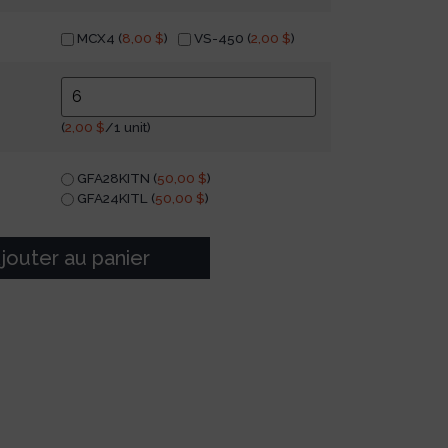
MCX4 (
8,00
$
)
VS-450 (
2,00
$
)
(
2,00
$
/1 unit)
GFA28KITN (
50,00
$
)
GFA24KITL (
50,00
$
)
jouter au panier