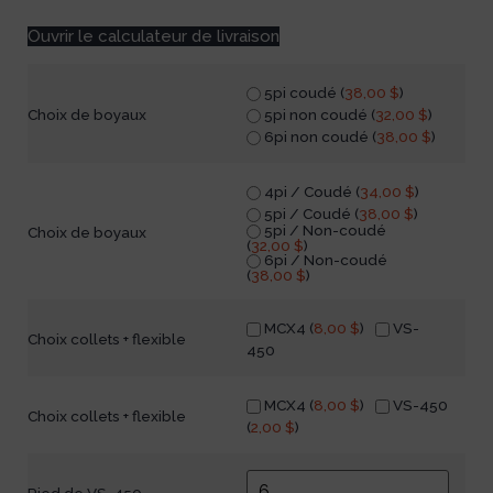
Ouvrir le calculateur de livraison
5pi coudé (
38,00
$
)
5pi non coudé (
32,00
$
)
Choix de boyaux
6pi non coudé (
38,00
$
)
4pi / Coudé (
34,00
$
)
5pi / Coudé (
38,00
$
)
5pi / Non-coudé
Choix de boyaux
(
32,00
$
)
6pi / Non-coudé
(
38,00
$
)
MCX4 (
8,00
$
)
VS-
Choix collets + flexible
450
MCX4 (
8,00
$
)
VS-450
Choix collets + flexible
(
2,00
$
)