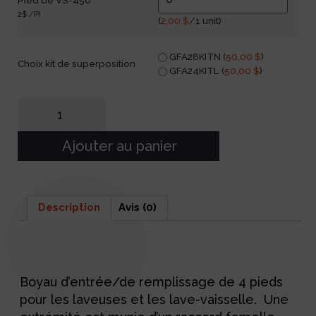
Pied de VS-450
2$ /PI
(
2,00
$
/1 unit)
GFA28KITN (
50,00
$
)
Choix kit de superposition
GFA24KITL (
50,00
$
)
Ajouter au panier
Description
Avis (0)
Description
Boyau d’entrée/de remplissage de 4 pieds
pour les laveuses et les lave-vaisselle. Une