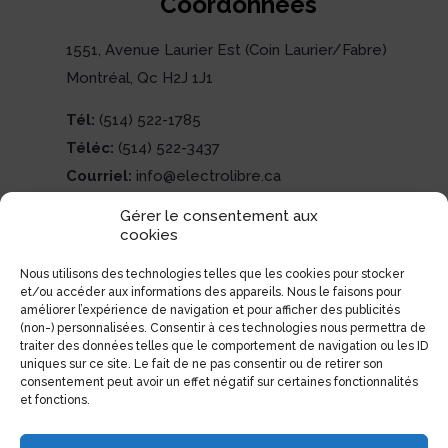
Coordonnées
1551, Avenue Laurier Est (Coin Laurier/Fabre)
Montréal, Qc H2J 1J1
Tél:
(514) 522-1785
Téléc:
(514) 522-3437
Courriel:
info@electrolibre.ca
Gérer le consentement aux
cookies
Nous utilisons des technologies telles que les cookies pour stocker
et/ou accéder aux informations des appareils. Nous le faisons pour
améliorer l’expérience de navigation et pour afficher des publicités
(non-) personnalisées. Consentir à ces technologies nous permettra de
traiter des données telles que le comportement de navigation ou les ID
uniques sur ce site. Le fait de ne pas consentir ou de retirer son
consentement peut avoir un effet négatif sur certaines fonctionnalités
et fonctions.