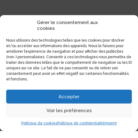
Gérer le consentement aux
cookies
Nous utilisons des technologies telles que les cookies pour stocker
et/ou accéder aux informations des appareils. Nous le faisons pour
améliorer l’expérience de navigation et pour afficher des publicités
(non-) personnalisées. Consentir à ces technologies nous permettra de
traiter des données telles que le comportement de navigation ou les ID
uniques sur ce site. Le fait de ne pas consentir ou de retirer son
Coordonnées
consentement peut avoir un effet négatif sur certaines fonctionnalités
et fonctions.
1551, Avenue Laurier Est (Coin Laurier/Fabre)
Accepter
Montréal, Qc H2J 1J1
Voir les préférences
Tél:
(514) 522-1785
Téléc:
(514) 522-3437
Politique de cookies
Politique de confidentialité
Imprint
Courriel:
info@electrolibre.ca