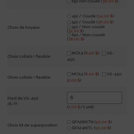
6pi non coudé (
38,00
$
)
4pi / Coudé (
34,00
$
)
5pi / Coudé (
38,00
$
)
5pi / Non-coudé
Choix de boyaux
(
32,00
$
)
6pi / Non-coudé
(
38,00
$
)
MCX4 (
8,00
$
)
VS-
Choix collets + flexible
450
MCX4 (
8,00
$
)
VS-450
Choix collets + flexible
(
2,00
$
)
Pied de VS-450
2$ /PI
(
2,00
$
/1 unit)
GFA28KITN (
50,00
$
)
Choix kit de superposition
GFA24KITL (
50,00
$
)