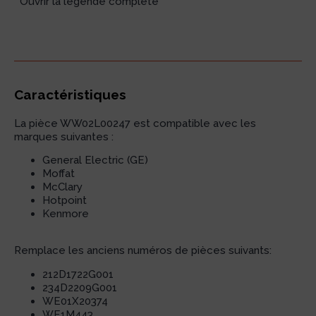
Ouvrir la légende complète
Caractéristiques
La pièce WW02L00247 est compatible avec les
marques suivantes :
General Electric (GE)
Moffat
McClary
Hotpoint
Kenmore
Remplace les anciens numéros de pièces suivants:
212D1722G001
234D2209G001
WE01X20374
WE1M443