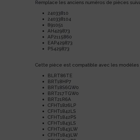
Remplace les anciens numéros de pièces suiva
24033810
240338104
891051
AH429873
AP2115860
EAP429873
PS429873
Cette pièce est compatible avec les modèles s
BLRT86TE
BRT18HP7
BRT18S6GW0
BRT217TGW0
BRT21R6A
CFHT1826LP
CFHT1842LS
CFHT1842PS
CFHT1843LS
CFHT1843LW
CFHT1843LW