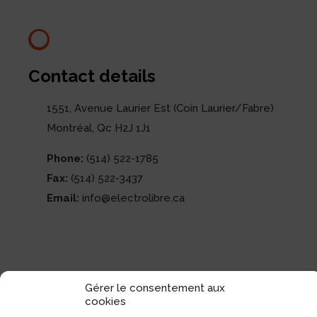
Contact details
1551, Avenue Laurier Est (Coin Laurier/Fabre)
Montréal, Qc H2J 1J1
Phone:
(514) 522-1785
Fax:
(514) 522-3437
Email:
info@electrolibre.ca
Gérer le consentement aux
cookies