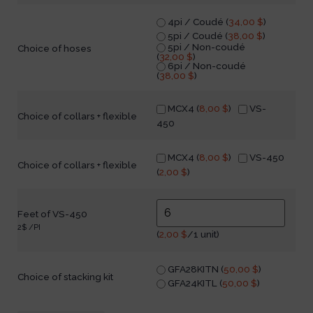
4pi / Coudé (
34,00
$
)
5pi / Coudé (
38,00
$
)
5pi / Non-coudé
Choice of hoses
(
32,00
$
)
6pi / Non-coudé
(
38,00
$
)
MCX4 (
8,00
$
)
VS-
Choice of collars + flexible
450
MCX4 (
8,00
$
)
VS-450
Choice of collars + flexible
(
2,00
$
)
Feet of VS-450
2$ /PI
(
2,00
$
/1 unit)
GFA28KITN (
50,00
$
)
Choice of stacking kit
GFA24KITL (
50,00
$
)