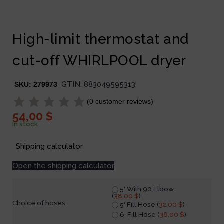
High-limit thermostat and
cut-off WHIRLPOOL dryer
GTIN:
883049595313
SKU:
279973
(
0
customer reviews)
54,00
$
In stock
Shipping calculator
Open the shipping calculator
5′ With 90 Elbow
(
38,00
$
)
Choice of hoses
5′ Fill Hose (
32,00
$
)
6′ Fill Hose (
38,00
$
)