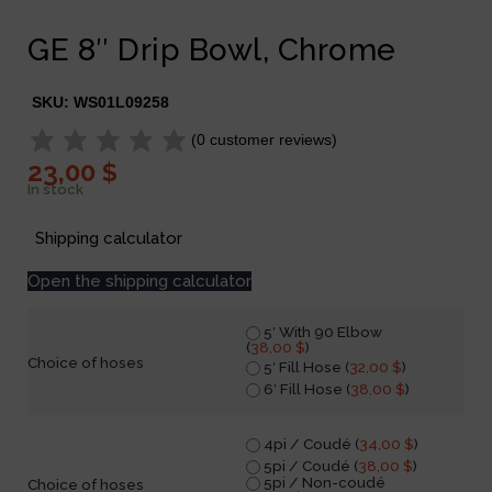
GE 8″ Drip Bowl, Chrome
SKU:
WS01L09258
(
0
customer reviews)
23,00
$
In stock
Shipping calculator
Open the shipping calculator
5′ With 90 Elbow
(
38,00
$
)
Choice of hoses
5′ Fill Hose (
32,00
$
)
6′ Fill Hose (
38,00
$
)
4pi / Coudé (
34,00
$
)
5pi / Coudé (
38,00
$
)
5pi / Non-coudé
Choice of hoses