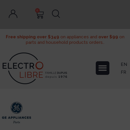
0
Free shipping over $349
on appliances and
over $99
on
parts and household products orders..
EN
FR