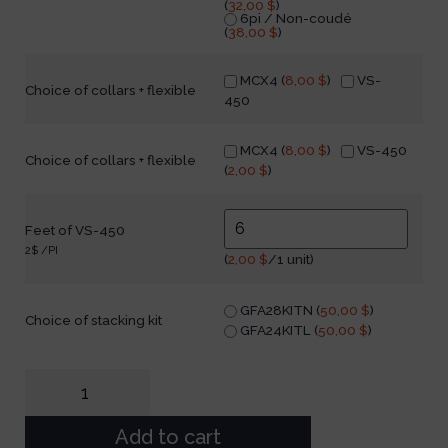
(
32,00
$
)
6pi / Non-coudé
(
38,00
$
)
MCX4 (
8,00
$
)
VS-
Choice of collars + flexible
450
MCX4 (
8,00
$
)
VS-450
Choice of collars + flexible
(
2,00
$
)
Feet of VS-450
2$ /PI
(
2,00
$
/1 unit)
GFA28KITN (
50,00
$
)
Choice of stacking kit
GFA24KITL (
50,00
$
)
Add to cart