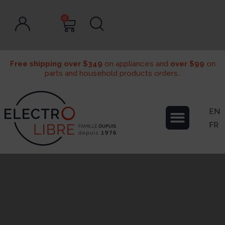
0
Free shipping over $349
on appliances and
over $99
on
parts and household products orders..
EN
FR