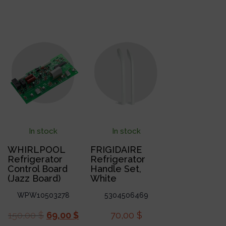
In stock
In stock
WHIRLPOOL
FRIGIDAIRE
Refrigerator
Refrigerator
Control Board
Handle Set,
(Jazz Board)
White
WPW10503278
5304506469
150,00
$
69,00
$
70,00
$