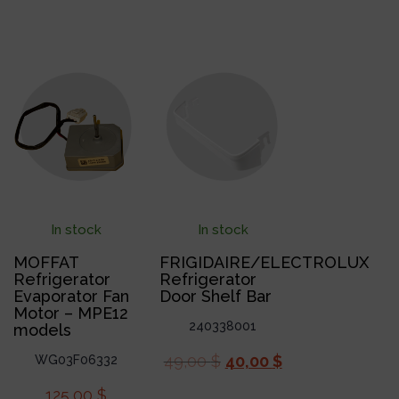
In stock
In stock
MOFFAT
FRIGIDAIRE/ELECTROLUX
Refrigerator
Refrigerator
Evaporator Fan
Door Shelf Bar
Motor – MPE12
240338001
models
49,00
$
40,00
$
WG03F06332
125,00
$