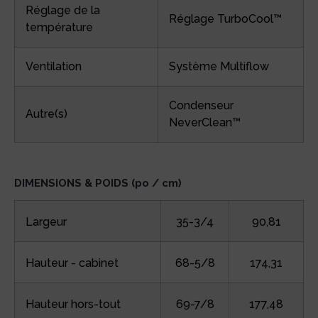
Réglage de la
Réglage TurboCool™
température
Ventilation
Système Multiflow
Condenseur
Autre(s)
NeverClean™
DIMENSIONS & POIDS (po / cm)
Largeur
35-3/4
90,81
Hauteur - cabinet
68-5/8
174,31
Hauteur hors-tout
69-7/8
177,48