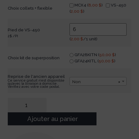
MCX4 (
8,00
$
)
VS-450
Choix collets + flexible
(
2,00
$
)
Pied de VS-450
2$ /PI
(
2,00
$
/1 unit)
GFA28KITN (
50,00
$
)
Choix kit de superposition
GFA24KITL (
50,00
$
)
Reprise de l'ancien appareil
Ce service gratuit n’est disponible
Non
×
qu’avec la livraison à domicile.
Vérifiez avec votre code postal.
Ajouter au panier