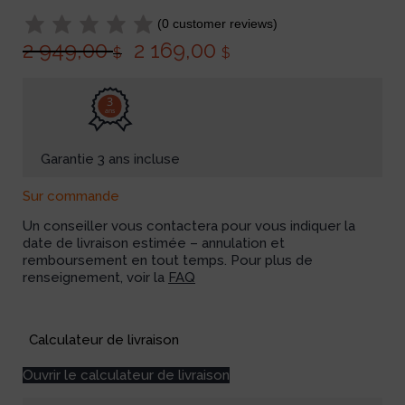
(
0
customer reviews)
2 949,00
2 169,00
$
$
3
ans
Garantie 3 ans incluse
Sur commande
Un conseiller vous contactera pour vous indiquer la
date de livraison estimée – annulation et
remboursement en tout temps. Pour plus de
renseignement, voir la
FAQ
Available on backorder
Calculateur de livraison
Ouvrir le calculateur de livraison