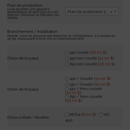
Plan de protection
La loi accorde une garantie
Plan de protection 3 ans
×
automatique et sans frais sur cet
électro. Consultez la FAQ pour les
détails.
Branchement / Installation
Désolé, nous ne pourrons pas brancher le réfrigérateur. Il a besoin de
5h de repos avant d'être mis en fonctionnement.
5pi coudé (
38,00
$
)
5pi non coudé (
32,00
$
)
Choix de boyaux
6pi non coudé (
38,00
$
)
4pi / Coudé (
34,00
$
)
5pi / Coudé (
38,00
$
)
5pi / Non-coudé
Choix de boyaux
(
32,00
$
)
6pi / Non-coudé
(
38,00
$
)
MCX4 (
8,00
$
)
VS-
Choix collets + flexible
450