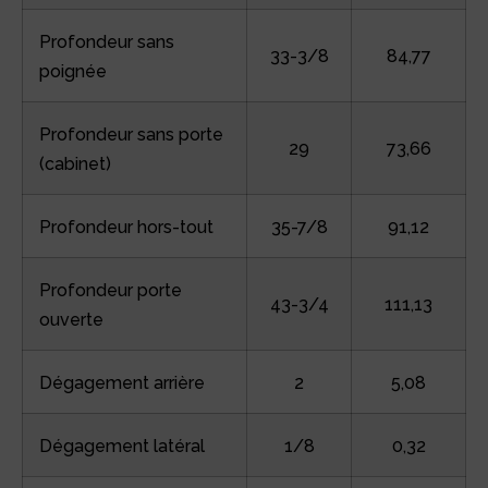
Profondeur sans
33-3/8
84,77
poignée
Profondeur sans porte
29
73,66
(cabinet)
Profondeur hors-tout
35-7/8
91,12
Profondeur porte
43-3/4
111,13
ouverte
Dégagement arrière
2
5,08
Dégagement latéral
1/8
0,32