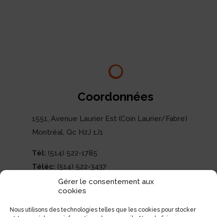
Coordonnées
1551, Avenue Laurier Est (Coin Laurier/Fabre)
Montréal, Qc H2J 1J1
Tél:
(514) 522-1785
Téléc:
(514) 522-3437
Courriel:
info@electrolibre.ca
Gérer le consentement aux
cookies
Nous utilisons des technologies telles que les cookies pour stocker