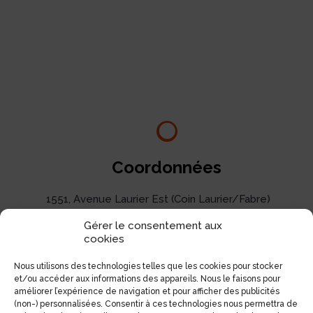
Coordonnées
1551, Avenue Laurier Est (Coin Laurier/Fabre)
Montréal, Qc H2J 1J1
Gérer le consentement aux
cookies
Tél:
(514) 522-1785
Nous utilisons des technologies telles que les cookies pour stocker
Téléc:
(514) 522-3437
et/ou accéder aux informations des appareils. Nous le faisons pour
Courriel:
info@electrolibre.ca
améliorer l’expérience de navigation et pour afficher des publicités
(non-) personnalisées. Consentir à ces technologies nous permettra de