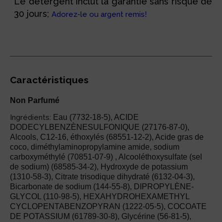
Le détergent inclut la garantie sans risque de
30 jours;
Adorez-le ou argent remis!
Caractéristiques
Non Parfumé
Ingrédients:
Eau (7732-18-5), ACIDE
DODECYLBENZÈNESULFONIQUE (27176-87-0),
Alcools, C12-16, éthoxylés (68551-12-2), Acide gras de
coco, diméthylaminopropylamine amide, sodium
carboxyméthylé (70851-07-9) , Alcooléthoxysulfate (sel
de sodium) (68585-34-2), Hydroxyde de potassium
(1310-58-3), Citrate trisodique dihydraté (6132-04-3),
Bicarbonate de sodium (144-55-8), DIPROPYLÈNE-
GLYCOL (110-98-5), HEXAHYDROHEXAMETHYL
CYCLOPENTABENZOPYRAN (1222-05-5), COCOATE
DE POTASSIUM (61789-30-8), Glycérine (56-81-5),