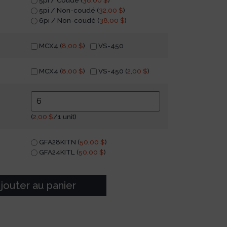
5pi / Coudé (
38,00
$
)
5pi / Non-coudé (
32,00
$
)
6pi / Non-coudé (
38,00
$
)
MCX4 (
8,00
$
)
VS-450
MCX4 (
8,00
$
)
VS-450 (
2,00
$
)
(
2,00
$
/1 unit)
GFA28KITN (
50,00
$
)
GFA24KITL (
50,00
$
)
jouter au panier