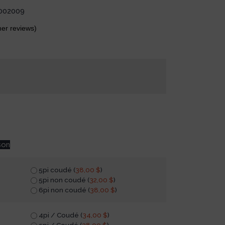
002009
er reviews)
son
5pi coudé (
38,00
$
)
5pi non coudé (
32,00
$
)
6pi non coudé (
38,00
$
)
4pi / Coudé (
34,00
$
)