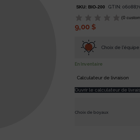
GTIN:
060887
SKU:
BIO-200
(
0
custom
9,00
$
Choix de l'équipe
En Inventaire
Calculateur de livraison
Ouvrir le calculateur de livrai
Choix de boyaux