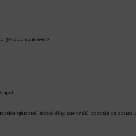
t
o. 301D ou équivalent)
clapet
coside (glucose), alcool éthylique (maïs), cocoate de potassi