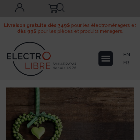
Livraison gratuite dès 349$
pour les électroménagers et
dès 99$
pour les pièces et produits ménagers.
EN
FR