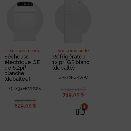
Sur commande
Sur commande
Sécheuse
Réfrigérateur
électrique GE
12 pi³ GE blanc
de 6,2pi³
(déballé)
blanche
GPE12FGKWW
(déballée)
1 149,00
$
GTX34EBMRWS
749,00
$
749,00
$
629,00
$
$