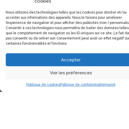
cookies
Nous utilisons des technologies telles que les cookies pour stocker et/ou
accéder aux informations des appareils. Nous le faisons pour améliorer
l’expérience de navigation et pour afficher des publicités (non-) personnali
Consentir à ces technologies nous permettra de traiter des données telles
que le comportement de navigation ou les ID uniques sur ce site. Le fait d
pas consentir ou de retirer son consentement peut avoir un effet négatif su
certaines fonctionnalités et fonctions.
Coordonnées
Accepter
1551, Avenue Laurier Est (Coin Laurier/Fabre)
Voir les préférences
Montréal, Qc H2J 1J1
Politique de cookies
Politique de confidentialité
Imprint
Tél:
(514) 522-1785
Téléc:
(514) 522-3437
Courriel:
info@electrolibre.ca