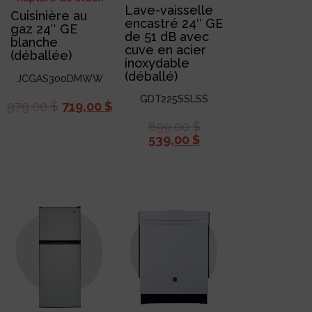
Lave-vaisselle
Cuisinière au
encastré 24″ GE
gaz 24″ GE
de 51 dB avec
blanche
cuve en acier
(déballée)
inoxydable
(déballé)
JCGAS300DMWW
GDT225SSLSS
979,00
$
719,00
$
899,00
$
539,00
$