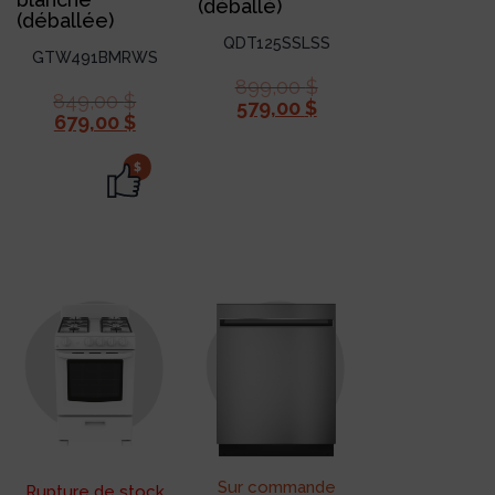
(déballé)
(déballée)
QDT125SSLSS
GTW491BMRWS
899,00
$
849,00
$
579,00
$
679,00
$
$
Sur commande
Rupture de stock