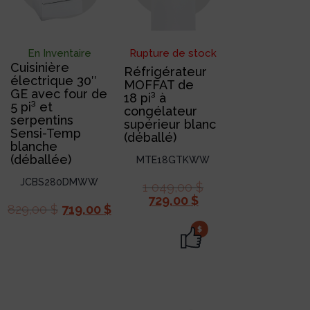
En Inventaire
Rupture de stock
Cuisinière
Réfrigérateur
électrique 30″
MOFFAT de
GE avec four de
18 pi³ à
5 pi³ et
congélateur
serpentins
supérieur blanc
Sensi-Temp
(déballé)
blanche
(déballée)
MTE18GTKWW
JCBS280DMWW
1 049,00
$
729,00
$
829,00
$
719,00
$
$