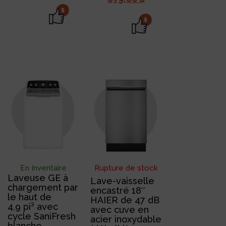
$
$
En Inventaire
Rupture de stock
Laveuse GE à
Lave-vaisselle
chargement par
encastré 18″
le haut de
HAIER de 47 dB
4,9 pi³ avec
avec cuve en
cycle SaniFresh
acier inoxydable
blanche