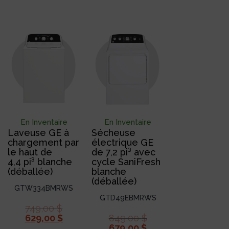
En Inventaire
En Inventaire
Laveuse GE à
Sécheuse
chargement par
électrique GE
le haut de
de 7,2 pi³ avec
4,4 pi³ blanche
cycle SaniFresh
(déballée)
blanche
(déballée)
GTW334BMRWS
GTD49EBMRWS
749,00
$
629,00
$
849,00
$
679,00
$