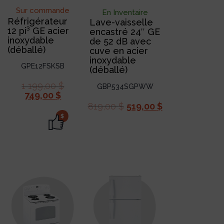
Sur commande
En Inventaire
Réfrigérateur
Lave-vaisselle
12 pi³ GE acier
encastré 24″ GE
inoxydable
de 52 dB avec
(déballé)
cuve en acier
inoxydable
GPE12FSKSB
(déballé)
1 199,00
$
GBP534SGPWW
749,00
$
819,00
$
519,00
$
$