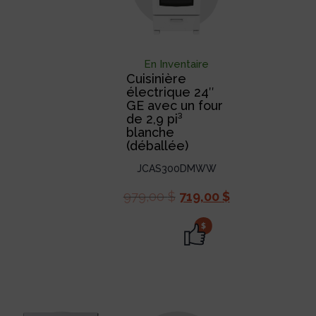
En Inventaire
Cuisinière
électrique 24″
GE avec un four
de 2,9 pi³
blanche
(déballée)
JCAS300DMWW
979,00
$
719,00
$
$