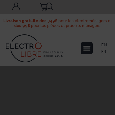
Livraison gratuite dès 349$
pour les électroménagers et
dès 99$
pour les pièces et produits ménagers.
EN
FR