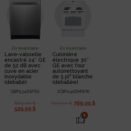
En Inventaire
En Inventaire
Lave-vaisselle
Cuisinière
encastré 24″ GE
électrique 30″
de 52 dB avec
GE avec four
cuve en acier
autonettoyant
inoxydable
de 5 pi³ blanche
(déballé)
(déballée)
GBP534SSPSS
JCBP240DMWW
889,00
$
919,00
$
769,00
$
529,00
$
$