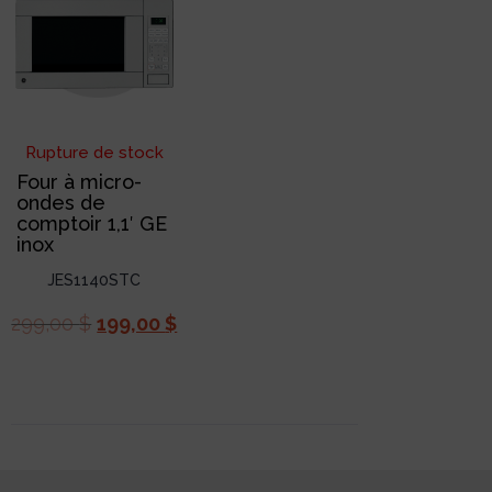
Rupture de stock
Four à micro-
ondes de
comptoir 1,1′ GE
inox
JES1140STC
299,00
$
199,00
$