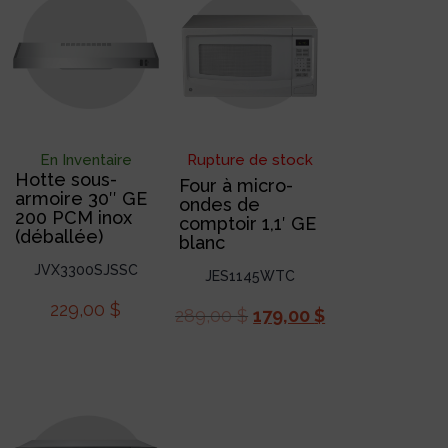
En Inventaire
Rupture de stock
Hotte sous-
Four à micro-
armoire 30″ GE
ondes de
200 PCM inox
comptoir 1,1′ GE
(déballée)
blanc
JVX3300SJSSC
JES1145WTC
229,00
$
289,00
$
179,00
$