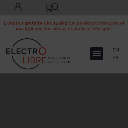
Livraison gratuite dès 349$
pour les électroménagers et
dès 99$
pour les pièces et produits ménagers.
EN
FR