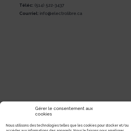
Téléc:
(514) 522-3437
Courriel:
info@electrolibre.ca
Gérer le consentement aux
cookies
Nous utilisons des technologies telles que les cookies pour stocker et/ou
accéder aux informations des appareils. Nous le faisons pour améliorer