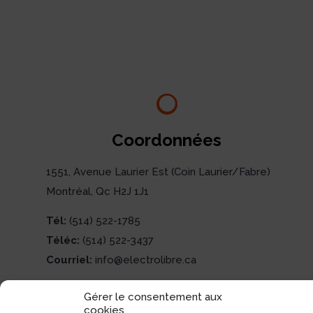
Coordonnées
1551, Avenue Laurier Est (Coin Laurier/Fabre)
Montréal, Qc H2J 1J1
Tél:
(514) 522-1785
Téléc:
(514) 522-3437
Courriel:
info@electrolibre.ca
Gérer le consentement aux
cookies