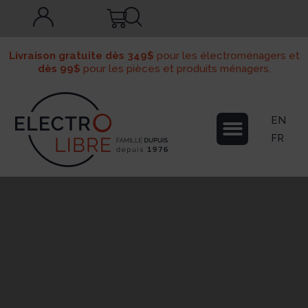
Livraison gratuite dès 349$
pour les électroménagers et
dès 99$
pour les pièces et produits ménagers.
EN
FR