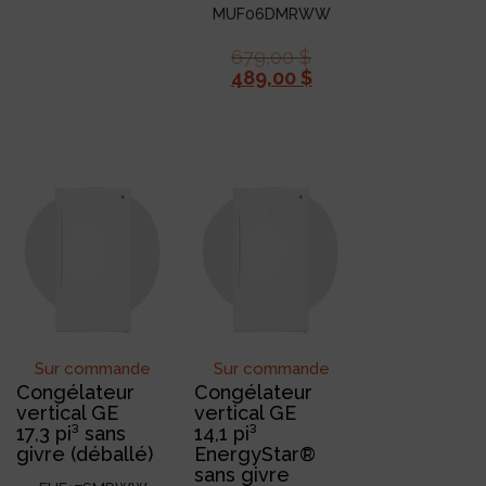
MUF06DMRWW
679,00
$
489,00
$
Sur commande
Sur commande
Congélateur
Congélateur
vertical GE
vertical GE
17,3 pi³ sans
14,1 pi³
givre (déballé)
EnergyStar®
sans givre