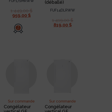
FUF17SMRWW
(déballé)
1 449,00
$
FUF14DLRWW
959,00
$
1 419,00
$
819,00
$
3
ans
Sur commande
Sur commande
Congélateur
Congélateur
vertical GE
vertical GE