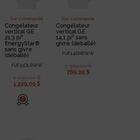
Sur commande
Sur commande
Congélateur
Congélateur
vertical GE
vertical GE
21,3 pi³
14,1 pi³ sans
EnergyStar®
givre (déballé)
sans givre
FUF14SMRWW
(déballé)
1 369,00
$
FUF21DLRWW
769,00
$
1 699,00
$
1 229,00
$
3
ans