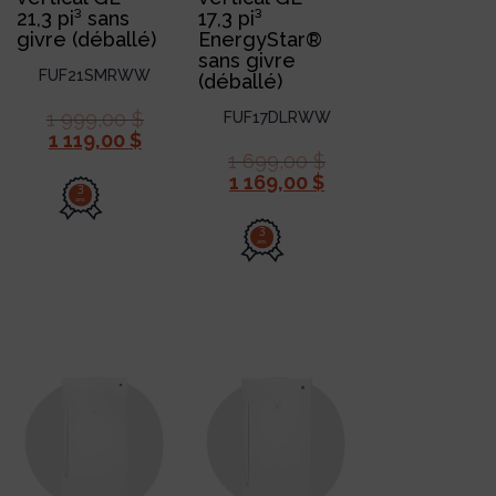
21,3 pi³ sans
17,3 pi³
givre (déballé)
EnergyStar®
sans givre
FUF21SMRWW
(déballé)
1 999,00
$
FUF17DLRWW
1 119,00
$
1 699,00
$
1 169,00
$
3
ans
3
ans