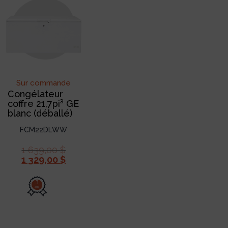
Sur commande
Congélateur
coffre 21,7pi³ GE
blanc (déballé)
FCM22DLWW
1 639,00
$
1 329,00
$
3
ans