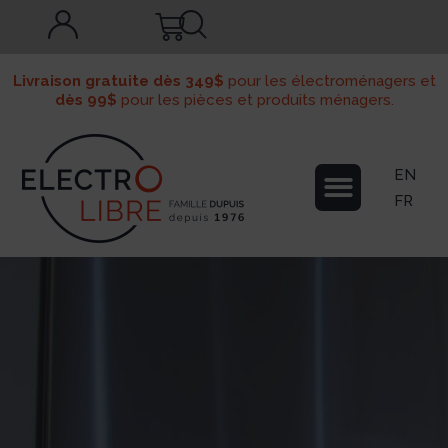
Livraison gratuite dès 349$
pour les électroménagers et
dès 99$
pour les pièces et produits ménagers.
EN
FR