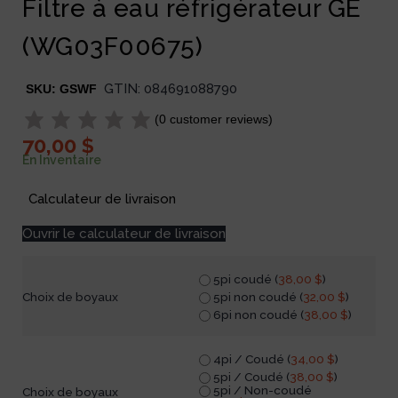
Filtre à eau réfrigérateur GE
(WG03F00675)
GTIN:
084691088790
SKU:
GSWF
(
0
customer reviews)
70,00
$
En Inventaire
Calculateur de livraison
Ouvrir le calculateur de livraison
5pi coudé (
38,00
$
)
5pi non coudé (
32,00
$
)
Choix de boyaux
6pi non coudé (
38,00
$
)
4pi / Coudé (
34,00
$
)
5pi / Coudé (
38,00
$
)
5pi / Non-coudé
Choix de boyaux