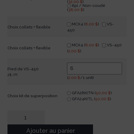
(
32,00
$
)
6pi / Non-coudé
(
38,00
$
)
MCX4 (
8,00
$
)
VS-
Choix collets + flexible
450
MCX4 (
8,00
$
)
VS-450
Choix collets + flexible
(
2,00
$
)
Pied de VS-450
2$ /PI
(
2,00
$
/1 unit)
GFA28KITN (
50,00
$
)
Choix kit de superposition
GFA24KITL (
50,00
$
)
Ajouter au panier