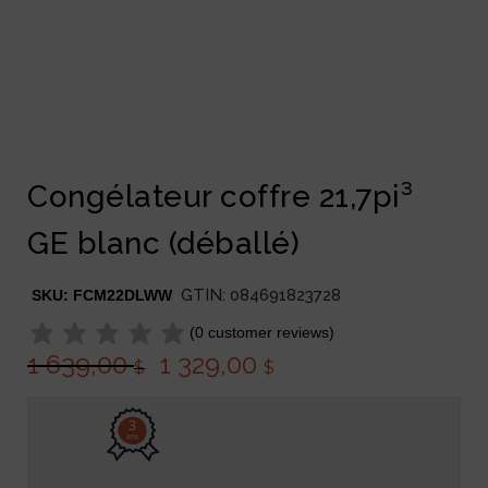
Congélateur coffre 21,7pi³
GE blanc (déballé)
GTIN:
084691823728
SKU:
FCM22DLWW
(
0
customer reviews)
1 639,00
1 329,00
$
$
3
ans