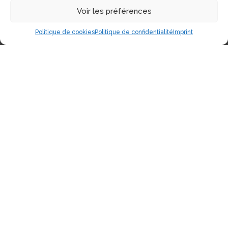
Voir les préférences
Politique de cookies
Politique de confidentialité
Imprint
Coordonnées
1551, Avenue Laurier Est (Coin Laurier/Fabre)
Montréal, Qc H2J 1J1
Tél:
(514) 522-1785
Téléc:
(514) 522-3437
Courriel:
info@electrolibre.ca