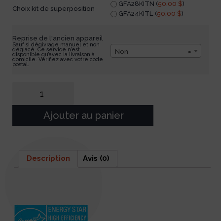
GFA28KITN (
50,00
$
)
Choix kit de superposition
GFA24KITL (
50,00
$
)
Reprise de l'ancien appareil
Sauf si dégivrage manuel et non
déglacé. Ce service n’est
Non
×
disponible qu’avec la livraison à
domicile. Vérifiez avec votre code
postal.
Ajouter au panier
Description
Avis (0)
Description