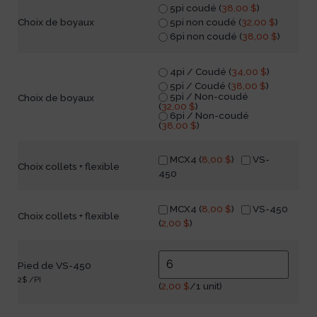
5pi coudé (
38,00
$
)
5pi non coudé (
32,00
$
)
Choix de boyaux
6pi non coudé (
38,00
$
)
4pi / Coudé (
34,00
$
)
5pi / Coudé (
38,00
$
)
5pi / Non-coudé
Choix de boyaux
(
32,00
$
)
6pi / Non-coudé
(
38,00
$
)
MCX4 (
8,00
$
)
VS-
Choix collets + flexible
450
MCX4 (
8,00
$
)
VS-450
Choix collets + flexible
(
2,00
$
)
Pied de VS-450
2$ /PI
(
2,00
$
/1 unit)