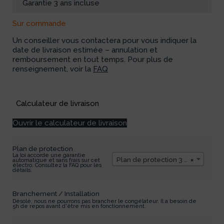
Garantie 3 ans incluse
Sur commande
Un conseiller vous contactera pour vous indiquer la
date de livraison estimée – annulation et
remboursement en tout temps. Pour plus de
renseignement, voir la
FAQ
Available on backorder
Calculateur de livraison
Ouvrir le calculateur de livraison
Plan de protection
La loi accorde une garantie
Plan de protection 3 ans
×
automatique et sans frais sur cet
électro. Consultez la FAQ pour les
détails.
Branchement / Installation
Désolé, nous ne pourrons pas brancher le congélateur. Il a besoin de
5h de repos avant d'être mis en fonctionnement.